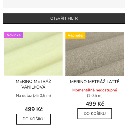
n
í
p
OTEVŘÍT FILTR
r
o
V
d
Novinka
Výprodej
ý
u
p
k
i
t
s
ů
p
r
o
d
MERINO METRÁŽ
MERINO METRÁŽ LATTÉ
VANILKOVÁ
u
Momentálně nedostupné
k
Na dotaz
(>5 0,5 m)
(1 0,5 m)
t
499 Kč
ů
499 Kč
DO KOŠÍKU
DO KOŠÍKU