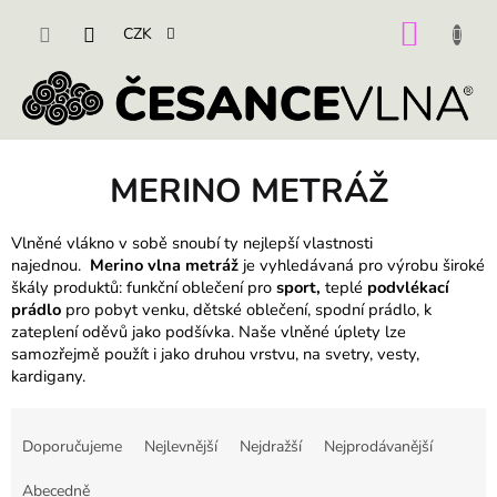
Přejít
na
NÁKU
CZK
obsah
KOŠÍK
MERINO METRÁŽ
Vlněné vlákno v sobě snoubí ty nejlepší vlastnosti
najednou.
Merino vlna metráž
je vyhledávaná pro výrobu široké
škály produktů: funkční oblečení pro
sport,
teplé
podvlékací
prádlo
pro pobyt venku, dětské oblečení, spodní prádlo, k
zateplení oděvů jako podšívka. Naše vlněné úplety lze
samozřejmě použít i jako druhou vrstvu, na svetry, vesty,
kardigany.
Ř
a
Doporučujeme
Nejlevnější
Nejdražší
Nejprodávanější
z
e
Abecedně