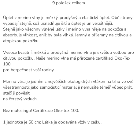
hvězdiček.
9
položek celkem
O
v
l
Úplet z merino vlny je měkký, prodyšný a elastický úplet. Obě strany
á
vypadají stejně, což usnadňuje šití a úplet je univerzálnější.
d
Stejně jako všechny vlněné látky i merino vlna hřeje na pokožce a
a
absorbuje vlhkost, aniž by byla vlhká. Jemný a příjemný na citlivou a
c
atopickou pokožku.
í
p
Vysoce kvalitní, měkká a prodyšná merino vlna je skvělou volbou pro
r
citlivou pokožku. Naše merino vlna má přirozeně certifikaci Öko-Tex
v
100
k
pro bezpečnost vaší rodiny.
y
v
Merino vlna je jedním z největších ekologických vláken na trhu ve své
ý
všestrannosti: jako samočisticí materiál ji nemusíte téměř vůbec prát,
p
stačí ji pověsit
i
na čerstvý vzduch.
s
u
Bez mulesingu! Certifikace Öko-tex 100.
1 jednotka je 50 cm: Látka je dodávána vždy v celku.