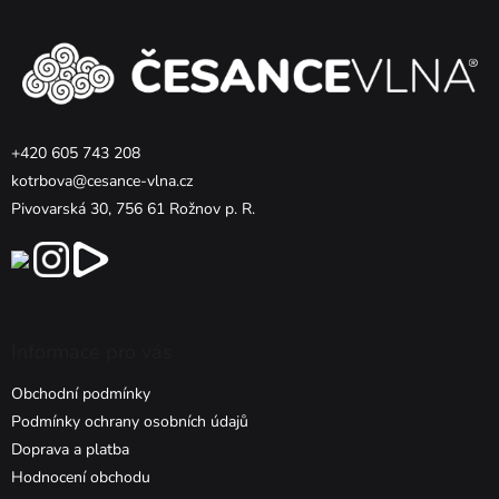
p
a
t
í
+420 605 743 208
kotrbova@cesance-vlna.cz
Pivovarská 30, 756 61 Rožnov p. R.
Informace pro vás
Obchodní podmínky
Podmínky ochrany osobních údajů
Doprava a platba
Hodnocení obchodu