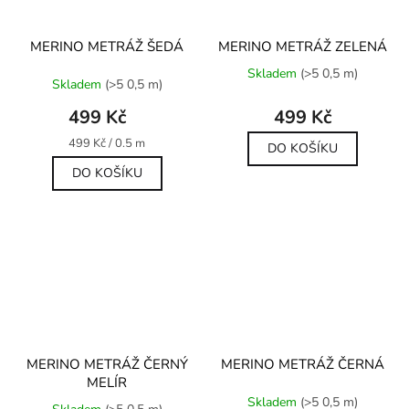
MERINO METRÁŽ ŠEDÁ
MERINO METRÁŽ ZELENÁ
Průměrné
Skladem
(>5 0,5 m)
Skladem
(>5 0,5 m)
hodnocení
produktu
499 Kč
499 Kč
je
5,0
Měrná
499 Kč / 0.5 m
DO KOŠÍKU
cena:
z
DO KOŠÍKU
5
hvězdiček.
MERINO METRÁŽ ČERNÝ
MERINO METRÁŽ ČERNÁ
MELÍR
Průměrné
Skladem
(>5 0,5 m)
hodnocení