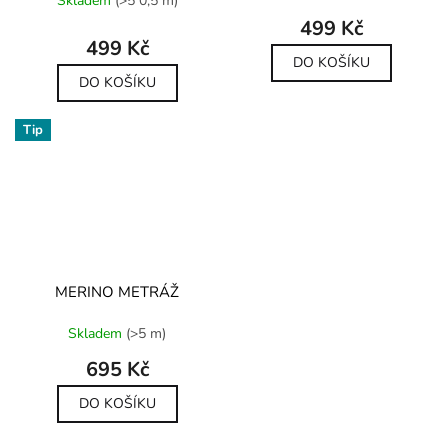
Skladem
(>5 0,5 m)
produktu
499 Kč
je
499 Kč
5,0
DO KOŠÍKU
z
DO KOŠÍKU
5
hvězdiček.
Tip
MERINO METRÁŽ
Průměrné
Skladem
(>5 m)
hodnocení
produktu
695 Kč
je
5,0
DO KOŠÍKU
z
5