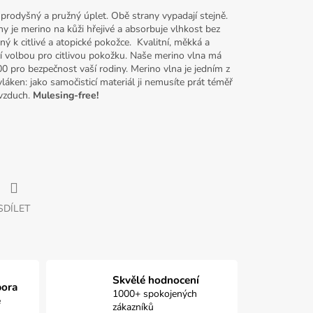
 prodyšný a pružný úplet. Obě strany vypadají stejně.
y je merino na kůži hřejivé a absorbuje vlhkost bez
ný k citlivé a atopické pokožce. Kvalitní, měkká a
cí volbou pro citlivou pokožku. Naše merino vlna má
0 pro bezpečnost vaší rodiny. Merino vlna je jedním z
láken: jako samočisticí materiál ji nemusíte prát téměř
 vzduch.
Mulesing-free!
SDÍLET
Skvělé hodnocení
pora
1000+ spokojených
e
zákazníků