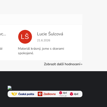
Miloslava Moravcová
Lucie Šulcová
LŠ
e 5 z 5 hvězdiček.
Hodnocení obchodu je 5 z 5 hvězdiček.
21.6.2026
lé
Materiál krásný, jsme s dcerami
spokojené.
Zobrazit další hodnocení