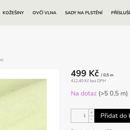
KOŽEŠINY
OVČÍ VLNA
SADY NA PLSTĚNÍ
PŘÍSLUŠ
ní
499 Kč
/ 0,5 m
412,40 Kč bez DPH
Měrná
Na dotaz
(>5 0,5 m)
cena:
+
Přidat do 
−