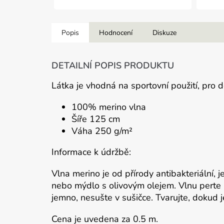
Popis
Hodnocení
Diskuze
DETAILNÍ POPIS PRODUKTU
Látka je vhodná na sportovní použití, pro d
100% merino vlna
Šíře 125 cm
Váha 250 g/m²
Informace k údržbě:
Vlna merino je od přírody antibakteriální, 
nebo mýdlo s olivovým olejem. Vlnu perte 
jemno, nesušte v sušičce. Tvarujte, dokud j
Cena je uvedena za 0.5 m.