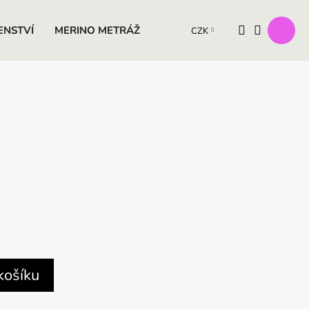
ENSTVÍ
MERINO METRÁŽ
VÝROBKY Z OVČÍ VLNY
D
CZK
košíku