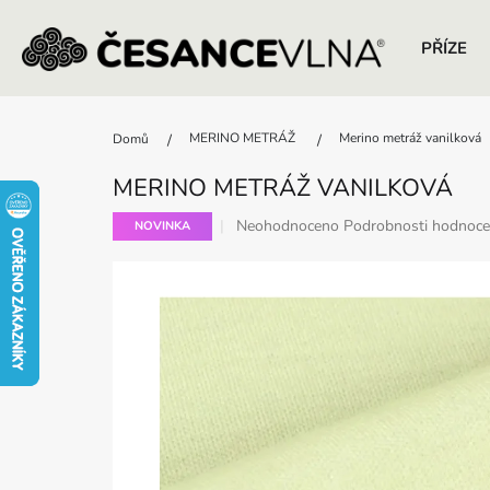
PŘÍZE
Přejít
na
MERINO METRÁŽ
Merino metráž vanilková
Domů
obsah
MERINO METRÁŽ VANILKOVÁ
Průměrné
Neohodnoceno
Podrobnosti hodnoce
NOVINKA
hodnocení
produktu
je
0,0
z
5
hvězdiček.