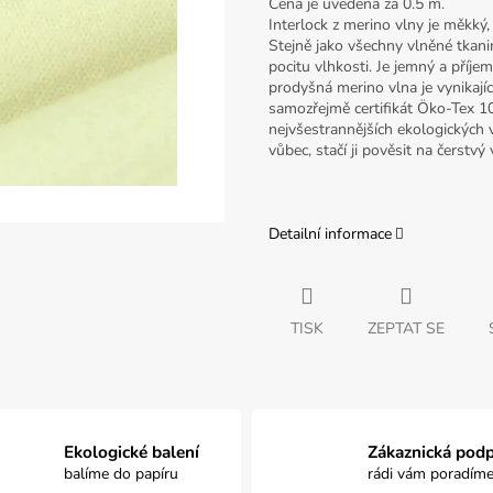
Cena je uvedena za 0.5 m.
Interlock z merino vlny je měkký,
Stejně jako všechny vlněné tkanin
pocitu vlhkosti. Je jemný a příjem
prodyšná merino vlna je vynikají
samozřejmě certifikát Öko-Tex 10
nejvšestrannějších ekologických v
vůbec, stačí ji pověsit na čerstvý
Detailní informace
TISK
ZEPTAT SE
Ekologické balení
Zákaznická pod
balíme do papíru
rádi vám poradím