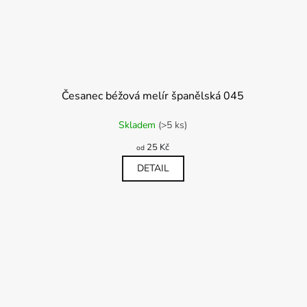
Česanec béžová melír španělská 045
Průměrné
Skladem
(>5 ks)
hodnocení
produktu
25 Kč
od
je
5,0
DETAIL
z
5
hvězdiček.