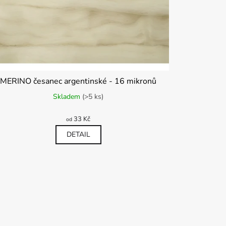
MERINO česanec argentinské - 16 mikronů
Skladem
(>5 ks)
33 Kč
od
DETAIL