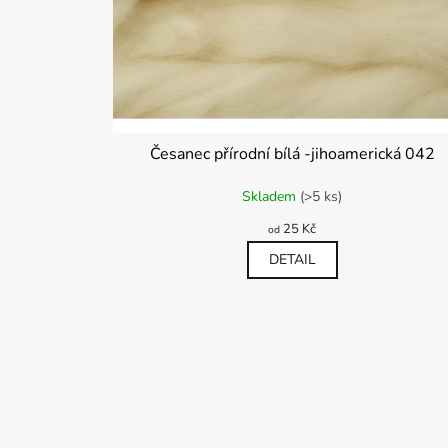
Česanec přírodní bílá -jihoamerická 042
Průměrné
Skladem
(>5 ks)
hodnocení
produktu
25 Kč
od
je
5,0
DETAIL
z
5
hvězdiček.