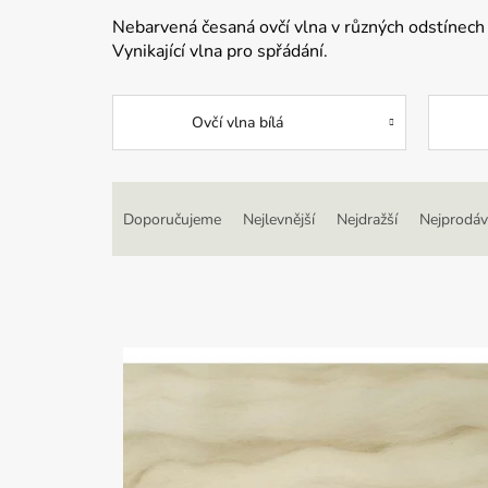
Nebarvená česaná ovčí vlna v různých odstínech
Vynikající vlna pro spřádání.
Ovčí vlna bílá
Ř
a
Doporučujeme
Nejlevnější
Nejdražší
Nejprodáv
z
e
n
í
p
V
r
ý
o
p
d
i
u
s
k
p
t