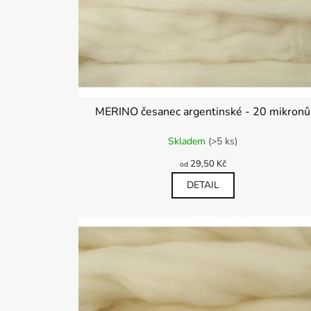
r
ů
o
d
u
k
t
ů
MERINO česanec argentinské - 20 mikronů
Průměrné
Skladem
(>5 ks)
hodnocení
produktu
29,50 Kč
od
je
5,0
DETAIL
z
5
hvězdiček.