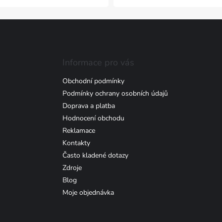
p
r
v
k
y
v
ý
Informace pro vás
p
i
Obchodní podmínky
s
Podmínky ochrany osobních údajů
u
Doprava a platba
Hodnocení obchodu
Reklamace
Kontakty
Často kladené dotazy
Zdroje
Blog
Moje objednávka