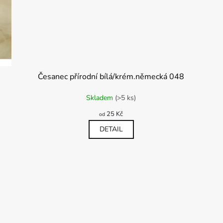
Česanec přírodní bílá/krém.německá 048
Průměrné
Prů
Skladem
(>5 ks)
hodnocení
hod
produktu
pro
25 Kč
od
je
je
5,0
DETAIL
5,0
z
z
5
5
hvězdiček.
hvěz