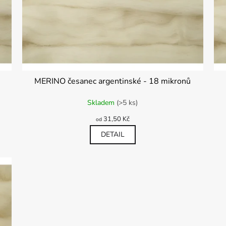
MERINO česanec argentinské - 18 mikronů
Průměrné
Skladem
(>5 ks)
hodnocení
produktu
31,50 Kč
od
je
5,0
DETAIL
z
5
hvězdiček.