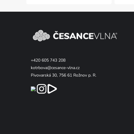
Z
á
p
a
t
í
+420 605 743 208
kotrbova@cesance-vlna.cz
Pivovarská 30, 756 61 Rožnov p. R.