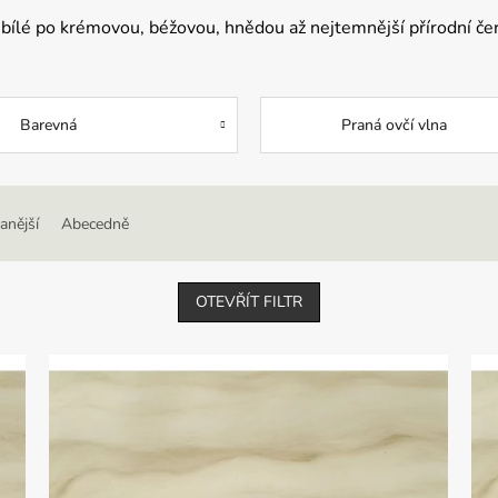
 bílé po krémovou, béžovou, hnědou až nejtemnější přírodní če
Barevná
Praná ovčí vlna
anější
Abecedně
OTEVŘÍT FILTR