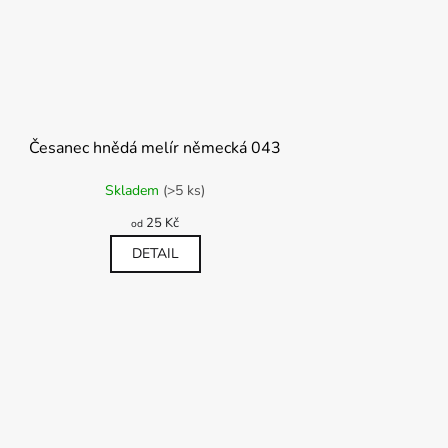
Česanec hnědá melír německá 043
měrné
Skladem
(>5 ks)
nocení
duktu
25 Kč
od
DETAIL
diček.