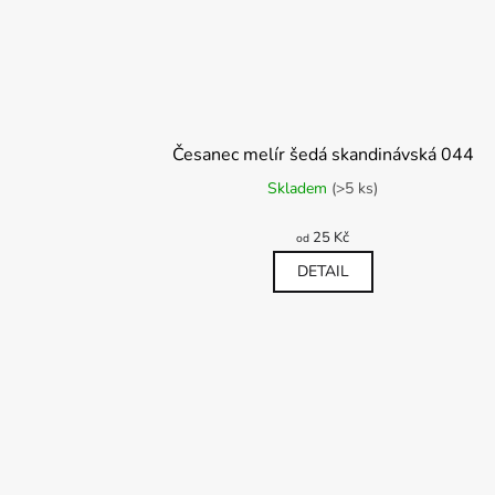
Česanec melír šedá skandinávská 044
Skladem
(>5 ks)
25 Kč
od
DETAIL