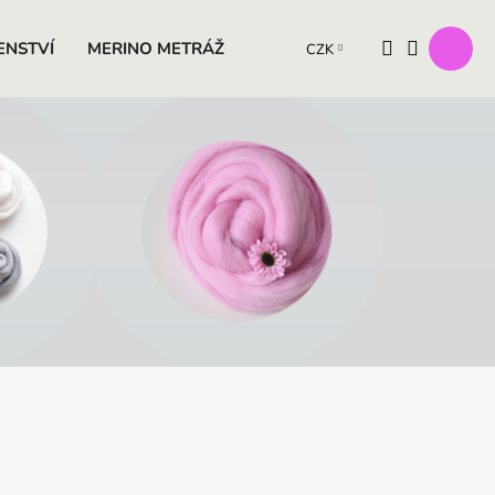
ENSTVÍ
MERINO METRÁŽ
VÝROBKY Z OVČÍ VLNY
D
CZK