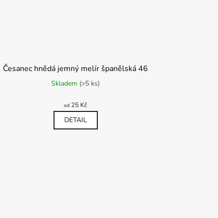
Česanec hnědá jemný melír španělská 46
Skladem
(>5 ks)
25 Kč
od
DETAIL