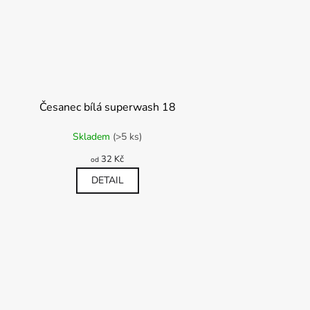
Česanec bílá superwash 18
měrné
Skladem
(>5 ks)
nocení
duktu
32 Kč
od
DETAIL
diček.