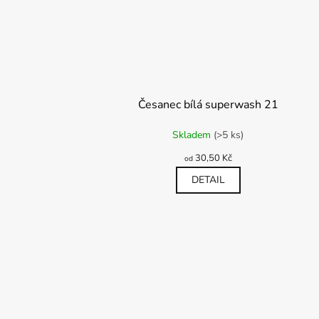
Česanec bílá superwash 21
Průměrné
Skladem
(>5 ks)
hodnocení
produktu
30,50 Kč
od
je
5,0
DETAIL
z
5
hvězdiček.