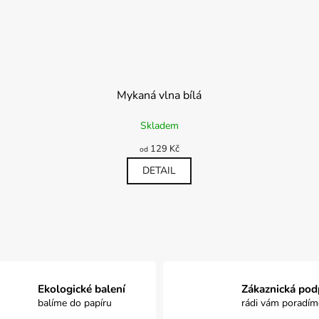
Mykaná vlna bílá
Průměrné
Skladem
hodnocení
produktu
129 Kč
od
je
5,0
DETAIL
z
5
hvězdiček.
O
v
l
á
d
a
Ekologické balení
Zákaznická pod
c
balíme do papíru
rádi vám poradím
í