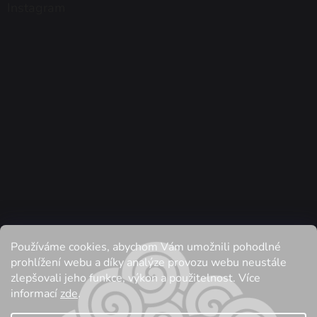
Instagram
Používáme cookies, abychom Vám umožnili pohodlné
Sledovat na Instagramu
prohlížení webu a díky analýze provozu webu neustále
zlepšovali jeho funkce, výkon a použitelnost. Více
informací
zde
.