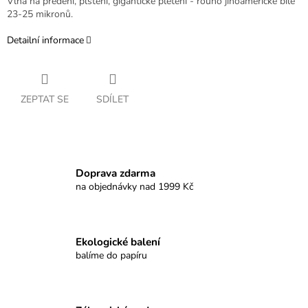
Vlna na předení, plstění, gigantické pletení - rouno jihoamerické bílé
23-25 mikronů.
Detailní informace
ZEPTAT SE
SDÍLET
Doprava zdarma
na objednávky nad 1999 Kč
Ekologické balení
balíme do papíru