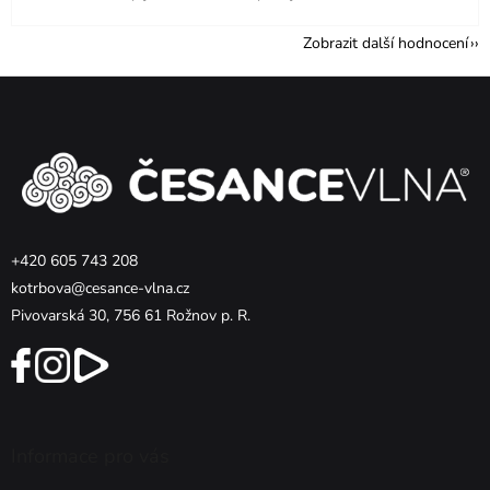
Zobrazit další hodnocení
Z
á
p
a
t
í
+420 605 743 208
kotrbova@cesance-vlna.cz
Pivovarská 30, 756 61 Rožnov p. R.
Informace pro vás