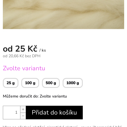
od
25 Kč
/ ks
od
20,66 Kč
bez DPH
Měrná
Zvolte variantu
cena:
25 g
100 g
500 g
1000 g
Můžeme doručit do:
Zvolte variantu
+
Přidat do košíku
−