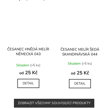
ČESANEC HNĚDÁ MELÍR
ČESANEC MELÍR ŠEDÁ
NĚMECKÁ 043
SKANDINÁVSKÁ 044
Průměrné
Skladem
(>5 ks)
Skladem
(>5 ks)
hodnocení
produktu
25 Kč
25 Kč
od
od
je
5,0
DETAIL
DETAIL
z
5
hvězdiček.
ZOBRAZIT VŠECHNY SOUVISEJÍCÍ PRODUKTY