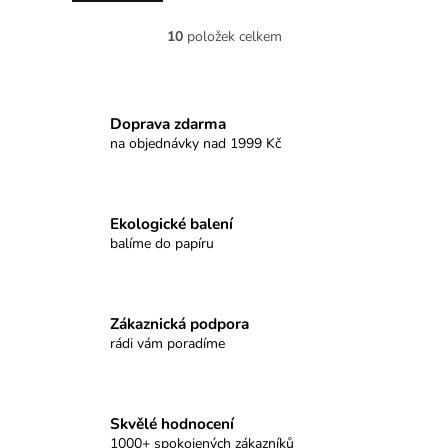
hvězdiček.
10
položek celkem
O
v
l
á
d
Doprava zdarma
a
na objednávky nad 1999 Kč
c
í
p
r
Ekologické balení
v
balíme do papíru
k
y
v
ý
Zákaznická podpora
p
rádi vám poradíme
i
s
u
Skvělé hodnocení
1000+ spokojených zákazníků