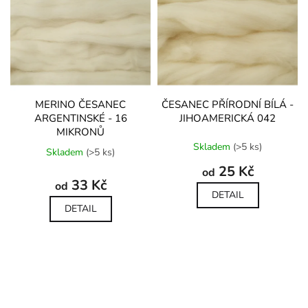
MERINO ČESANEC
ČESANEC PŘÍRODNÍ BÍLÁ -
ARGENTINSKÉ - 16
JIHOAMERICKÁ 042
MIKRONŮ
Průměrné
Skladem
(>5 ks)
hodnocení
Skladem
(>5 ks)
produktu
25 Kč
od
je
33 Kč
od
5,0
DETAIL
z
DETAIL
5
hvězdiček.