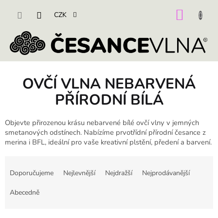
Přejít
na
NÁKU
CZK
obsah
KOŠÍK
OVČÍ VLNA NEBARVENÁ
PŘÍRODNÍ BÍLÁ
Objevte přirozenou krásu nebarvené bílé ovčí vlny v jemných
smetanových odstínech. Nabízíme prvotřídní přírodní česance z
merina i BFL, ideální pro vaše kreativní plstění, předení a barvení.
Ř
a
Doporučujeme
Nejlevnější
Nejdražší
Nejprodávanější
z
e
Abecedně
n
í