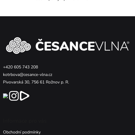
Z
á
p
a
t
í
+420 605 743 208
kotrbova@cesance-vlna.cz
Pivovarská 30, 756 61 Rožnov p. R.
Informace pro vás
Obchodní podmínky