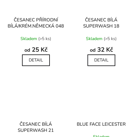
ČESANEC PŘÍRODNÍ
ČESANEC BÍLÁ
BÍLÁ/KRÉM.NĚMECKÁ 048
SUPERWASH 18
Průměrné
Průměrné
Skladem
(>5 ks)
Skladem
(>5 ks)
hodnocení
hodnocení
produktu
produktu
25 Kč
32 Kč
od
od
je
je
5,0
5,0
DETAIL
DETAIL
z
z
5
5
hvězdiček.
hvězdiček.
ČESANEC BÍLÁ
BLUE FACE LEICESTER
SUPERWASH 21
Průměrné
Skladem