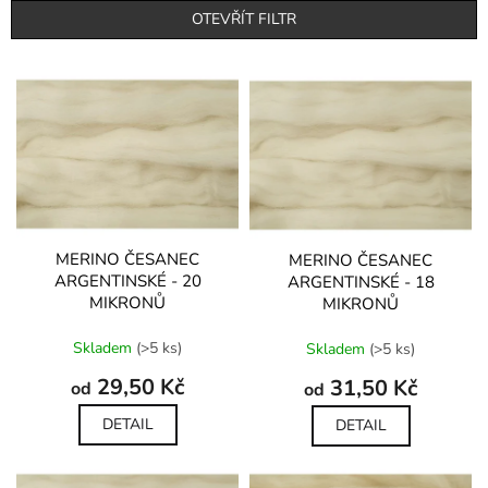
p
OTEVŘÍT FILTR
r
o
V
d
ý
u
p
k
i
t
s
ů
p
r
o
d
MERINO ČESANEC
MERINO ČESANEC
ARGENTINSKÉ - 20
ARGENTINSKÉ - 18
u
MIKRONŮ
MIKRONŮ
k
t
Průměrné
Průměrné
Skladem
(>5 ks)
Skladem
(>5 ks)
ů
hodnocení
hodnocení
produktu
produktu
29,50 Kč
31,50 Kč
od
od
je
je
5,0
5,0
DETAIL
DETAIL
z
z
5
5
hvězdiček.
hvězdiček.