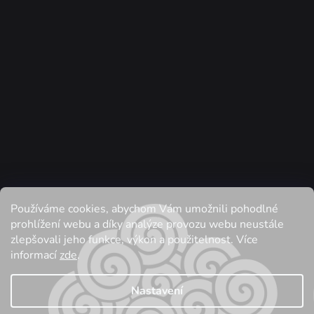
Používáme cookies, abychom Vám umožnili pohodlné
Sledovat na Instagramu
prohlížení webu a díky analýze provozu webu neustále
zlepšovali jeho funkce, výkon a použitelnost. Více
informací
zde
.
Vytvořil Shoptet
| Anque Media
| Tomáš Hlad
Nastavení