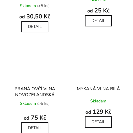
hodnocení
Průměrné
Skladem
(>5 ks)
produktu
hodnocení
25 Kč
od
je
produktu
30,50 Kč
od
5,0
je
DETAIL
z
5,0
DETAIL
5
z
hvězdiček.
5
hvězdiček.
PRANÁ OVČÍ VLNA
MYKANÁ VLNA BÍLÁ
NOVOZÉLANDSKÁ
Průměrné
Skladem
hodnocení
Skladem
(>5 ks)
produktu
129 Kč
od
je
75 Kč
od
5,0
DETAIL
z
DETAIL
5