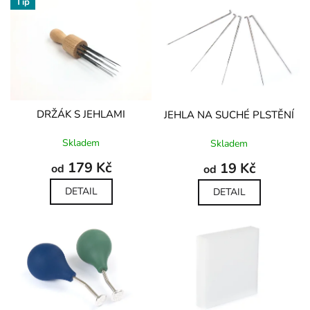
d
Tip
ý
u
p
k
i
t
s
ů
p
r
o
d
DRŽÁK S JEHLAMI
JEHLA NA SUCHÉ PLSTĚNÍ
u
Průměrné
Průměrné
Skladem
Skladem
k
hodnocení
hodnocení
t
produktu
produktu
179 Kč
19 Kč
od
od
je
je
ů
5,0
5,0
DETAIL
DETAIL
z
z
5
5
hvězdiček.
hvězdiček.