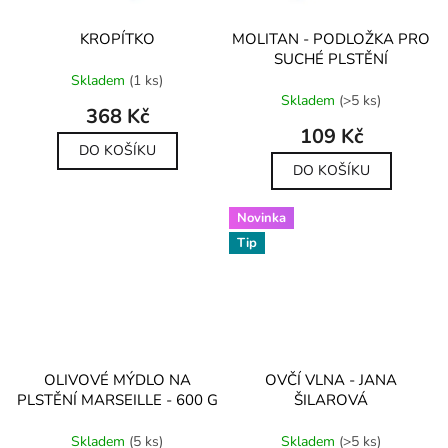
KROPÍTKO
MOLITAN - PODLOŽKA PRO
SUCHÉ PLSTĚNÍ
Průměrné
Skladem
(1 ks)
hodnocení
Průměrné
Skladem
(>5 ks)
produktu
hodnocení
368 Kč
je
produktu
109 Kč
5,0
je
DO KOŠÍKU
z
5,0
DO KOŠÍKU
5
z
hvězdiček.
5
Novinka
hvězdiček.
Tip
OLIVOVÉ MÝDLO NA
OVČÍ VLNA - JANA
PLSTĚNÍ MARSEILLE - 600 G
ŠILAROVÁ
Průměrné
Průměrné
Skladem
(5 ks)
Skladem
(>5 ks)
hodnocení
hodnocení