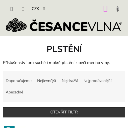
Přejít
na
NÁKU
CZK
obsah
KOŠÍK
PLSTĚNÍ
Příslušenství pro suché i mokré plstění z ovčí merino vlny.
Ř
a
Doporučujeme
Nejlevnější
Nejdražší
Nejprodávanější
z
e
Abecedně
n
í
p
OTEVŘÍT FILTR
r
o
V