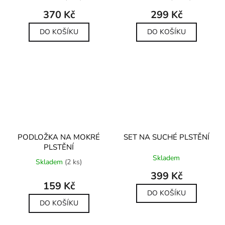
produktu
produktu
370 Kč
299 Kč
je
je
5,0
5,0
DO KOŠÍKU
DO KOŠÍKU
z
z
5
5
hvězdiček.
hvězdiček.
PODLOŽKA NA MOKRÉ
SET NA SUCHÉ PLSTĚNÍ
PLSTĚNÍ
Průměrné
Skladem
hodnocení
Skladem
(2 ks)
produktu
399 Kč
je
159 Kč
5,0
DO KOŠÍKU
z
DO KOŠÍKU
5
hvězdiček.