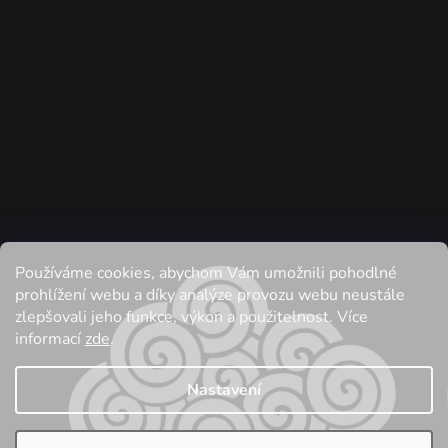
Používáme cookies, abychom Vám umožnili pohodlné
Sledovat na Instagramu
prohlížení webu a díky analýze provozu webu neustále
zlepšovali jeho funkce, výkon a použitelnost. Více
informací
zde
.
Vytvořil Shoptet
| Anque Media
| Tomáš Hlad
Nastavení
Copyright 2026
ČESANCEVLNA
. Všechna práva vyhrazena.