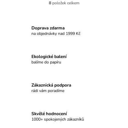
8
položek celkem
O
v
l
á
d
Doprava zdarma
a
na objednávky nad 1999 Kč
c
í
p
r
Ekologické balení
v
balíme do papíru
k
y
v
ý
Zákaznická podpora
p
rádi vám poradíme
i
s
u
Skvělé hodnocení
1000+ spokojených zákazníků