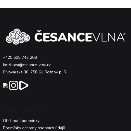
Z
á
p
a
t
í
+420 605 743 208
kotrbova@cesance-vlna.cz
Pivovarská 30, 756 61 Rožnov p. R.
Informace pro vás
Obchodní podmínky
Podmínky ochrany osobních údajů