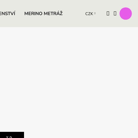
ENSTVÍ
MERINO METRÁŽ
VÝROBKY Z OVČÍ VLNY
D
CZK