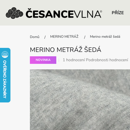
PŘÍZE
Přejít
na
MERINO METRÁŽ
Merino metráž šedá
Domů
obsah
MERINO METRÁŽ ŠEDÁ
Průměrné
1 hodnocení
Podrobnosti hodnocení
NOVINKA
hodnocení
produktu
je
5,0
z
5
hvězdiček.