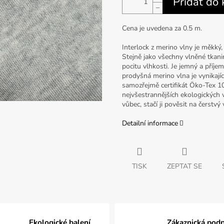
Přidat do 
−
Cena je uvedena za 0.5 m.
Interlock z merino vlny je měkký,
Stejně jako všechny vlněné tkanin
pocitu vlhkosti. Je jemný a příjem
prodyšná merino vlna je vynikají
samozřejmě certifikát Öko-Tex 10
nejvšestrannějších ekologických v
vůbec, stačí ji pověsit na čerstvý
Detailní informace
TISK
ZEPTAT SE
Ekologické balení
Zákaznická pod