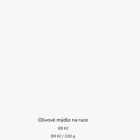
Olivové mýdlo na ruce
89 Kč
Měrná
89 Kč / 100 g