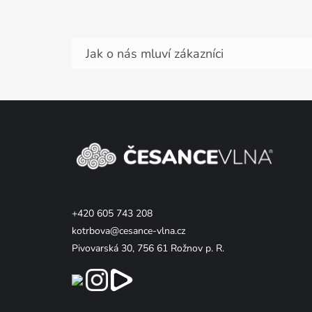
Z
á
p
a
t
í
+420 605 743 208
kotrbova@cesance-vlna.cz
Pivovarská 30, 756 61 Rožnov p. R.