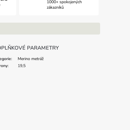
1000+ spokojených
e
zákazníků
PLŇKOVÉ PARAMETRY
egorie
:
Merino metráž
rony
:
19,5