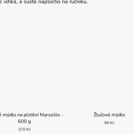
e vlhká, a sušte naplocho na ručníku.
é mýdlo na plstění Marseille -
Žlučové mýdlo
600 g
89 Kč
370 Kč