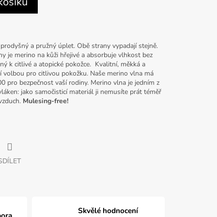
košíku
 prodyšný a pružný úplet. Obě strany vypadají stejně.
y je merino na kůži hřejivé a absorbuje vlhkost bez
ný k citlivé a atopické pokožce. Kvalitní, měkká a
cí volbou pro citlivou pokožku. Naše merino vlna má
0 pro bezpečnost vaší rodiny. Merino vlna je jedním z
láken: jako samočisticí materiál ji nemusíte prát téměř
 vzduch.
Mulesing-free!
SDÍLET
Skvělé hodnocení
pora