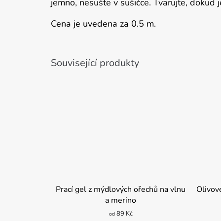
jemno, nesušte v sušičce. Tvarujte, dokud j
Cena je uvedena za 0.5 m.
Související produkty
Prací gel z mýdlových ořechů na vlnu
Olivov
a merino
89 Kč
od