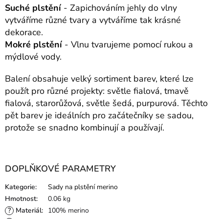
Suché plstění
- Zapichováním jehly do vlny
vytváříme různé tvary a vytváříme tak krásné
dekorace.
Mokré plstění
- Vlnu tvarujeme pomocí rukou a
mýdlové vody.
Balení obsahuje velký sortiment barev, které lze
použít pro různé projekty: světle fialová, tmavě
fialová, starorůžová, světle šedá, purpurová. Těchto
pět barev je ideálních pro začátečníky se sadou,
protože se snadno kombinují a používají.
DOPLŇKOVÉ PARAMETRY
Kategorie
:
Sady na plstění merino
Hmotnost
:
0.06 kg
?
Materiál
:
100% merino