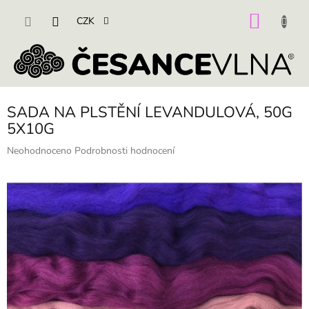
Přejít
na
NÁKU
CZK
obsah
KOŠÍK
SADA NA PLSTĚNÍ LEVANDULOVÁ, 50G
5X10G
Průměrné
Neohodnoceno
Podrobnosti hodnocení
hodnocení
produktu
je
0,0
z
5
hvězdiček.