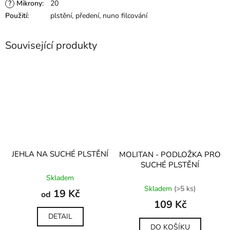
?
Mikrony
:
20
Použití
:
plstění, předení, nuno filcování
Související produkty
JEHLA NA SUCHÉ PLSTĚNÍ
MOLITAN - PODLOŽKA PRO
SUCHÉ PLSTĚNÍ
Průměrné
Skladem
hodnocení
Průměrné
Skladem
(>5 ks)
produktu
hodnocení
19 Kč
od
je
produktu
109 Kč
5,0
je
DETAIL
z
5,0
DO KOŠÍKU
5
z