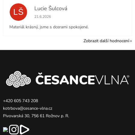
Lucie Šulcová
LŠ
Hodnocení obchodu je 5 z 5 hvězdiček.
21.6.2026
Materiál krásný, jsme s dcerami spokojené.
Zobrazit další hodnocení
Z
á
p
a
t
í
+420 605 743 208
kotrbova@cesance-vlna.cz
Pivovarská 30, 756 61 Rožnov p. R.