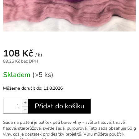
108 Kč
/ ks
89,26 Kč bez DPH
Měrná
Skladem
(>5 ks)
cena:
Můžeme doručit do:
11.8.2026
+
Přidat do košíku
−
Sada na plstění je balíček pěti barev vlny - světle fialová, tmavě
fialová, starorůžová, světle šedá, purpurová. Tato sada obsahuje 50 g
vlny, což je dostatek pro desítky projektů. Vlnu můžete použít k