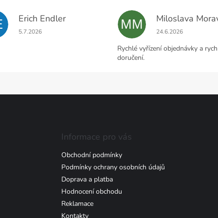
Erich Endler
E
MM
Hodnocení obchodu je 5 z 5 hvězdiček.
Hodnocení obchodu j
5.7.2026
24.6.2026
Rychlé vyřízení objednávky a rych
doručení.
Informace pro vás
Obchodní podmínky
Podmínky ochrany osobních údajů
Doprava a platba
Hodnocení obchodu
Reklamace
Kontakty