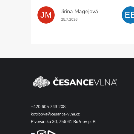
Jirina Magejová
JM
E
Hodnocení obchodu je 5 z 5 hvězdiček.
25.7.2026
Z
á
p
a
t
í
+420 605 743 208
kotrbova@cesance-vlna.cz
Pivovarská 30, 756 61 Rožnov p. R.