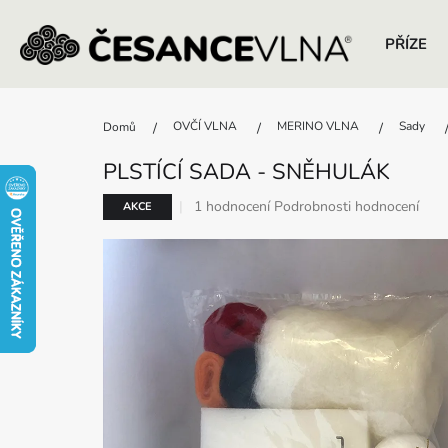
PŘÍZE
Přejít
na
OVČÍ VLNA
MERINO VLNA
Sady
Domů
obsah
PLSTÍCÍ SADA - SNĚHULÁK
Průměrné
1 hodnocení
Podrobnosti hodnocení
AKCE
hodnocení
produktu
je
5,0
z
5
hvězdiček.