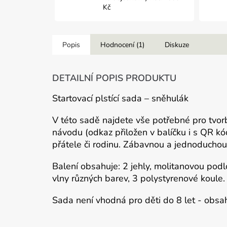
Kč
Popis
Hodnocení (1)
Diskuze
DETAILNÍ POPIS PRODUKTU
Startovací plstící sada – sněhulák
V této sadě najdete vše potřebné pro tvo
návodu (odkaz přiložen v balíčku i s QR k
přátele či rodinu. Zábavnou a jednoduchou c
Balení obsahuje: 2 jehly, molitanovou pod
vlny různých barev, 3 polystyrenové koule.
Sada není vhodná pro děti do 8 let - obsa