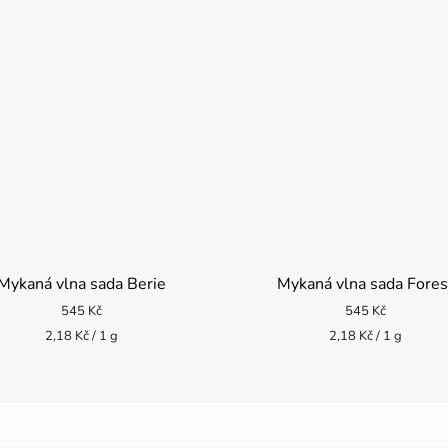
Mykaná vlna sada Berie
Mykaná vlna sada Fores
545 Kč
545 Kč
Měrná
Měrná
2,18 Kč / 1 g
2,18 Kč / 1 g
cena:
cena: