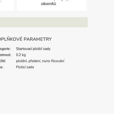
e
zákazníků
PLŇKOVÉ PARAMETRY
egorie
:
Startovací plstící sady
tnost
:
0.2 kg
žití
:
plstění, předení, nuno filcování
da
:
Plsticí sada