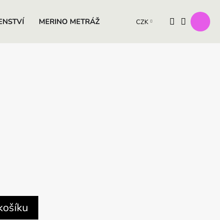
ENSTVÍ
MERINO METRÁŽ
VÝROBKY Z OVČÍ VLNY
D
CZK
košíku