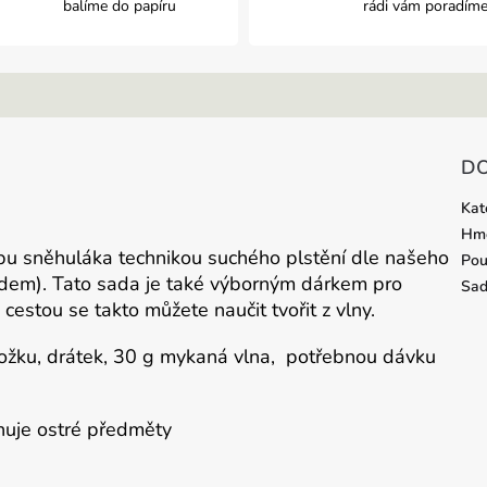
balíme do papíru
rádi vám poradím
DO
Kat
Hmo
rbu sněhuláka technikou suchého plstění dle našeho
Pou
ódem). Tato sada je také výborným dárkem pro
Sa
estou se takto můžete naučit tvořit z vlny.
ložku, drátek, 30 g mykaná vlna, potřebnou dávku
huje ostré předměty