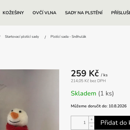
KOŽEŠINY
OVČÍ VLNA
SADY NA PLSTĚNÍ
PŘÍSLUŠ
Startovací plstící sady
Plstící sada - Sněhulák
259 Kč
/ ks
214,05 Kč bez DPH
Měrná
Skladem
(1 ks)
cena:
Můžeme doručit do:
10.8.2026
+
Přidat do 
−