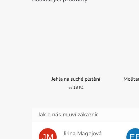
Jehla na suché plstění
Molita
19 Kč
od
Jirina Magejová
JM
E