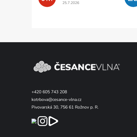
Hodnocení obchodu je 5 z 5 hvězdiček.
25.7.2026
Z
á
p
a
t
í
+420 605 743 208
kotrbova@cesance-vlna.cz
Pivovarská 30, 756 61 Rožnov p. R.