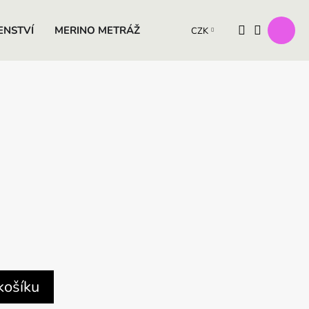
ENSTVÍ
MERINO METRÁŽ
VÝROBKY Z OVČÍ VLNY
D
CZK
košíku