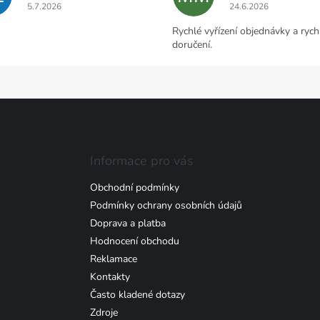
Hodnocení obchodu je 5 z 5 hvězdiček.
Hodnocení obchodu j
5.7.2026
24.6.2026
Rychlé vyřízení objednávky a rych
doručení.
Informace pro vás
Obchodní podmínky
Podmínky ochrany osobních údajů
Doprava a platba
Hodnocení obchodu
Reklamace
Kontakty
Často kladené dotazy
Zdroje