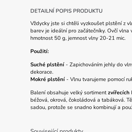
DETAILNÍ POPIS PRODUKTU
Vždycky jste si chtěli vyzkoušet plstění z v
barev je ideální pro začátečníky. Ovčí vlna
hmotnost 50 g, jemnost vlny 20-21 mic.
Použití:
Suché plstění
- Zapichováním jehly do vln
dekorace.
Mokré plstění
- Vlnu tvarujeme pomocí r
Balení obsahuje velký sortiment
zvířecích
b
béžová, okrová, čokoládová a tabáková. Těc
sadou, protože se snadno kombinují a použí
Související produkty