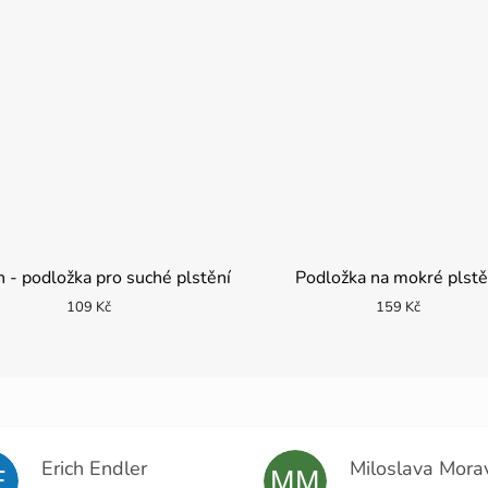
n - podložka pro suché plstění
Podložka na mokré plstě
109 Kč
159 Kč
Erich Endler
E
MM