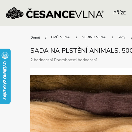
PŘÍZE
Přejít
na
OVČÍ VLNA
MERINO VLNA
Sady
Domů
obsah
SADA NA PLSTĚNÍ ANIMALS, 50
Průměrné
2 hodnocení
Podrobnosti hodnocení
hodnocení
produktu
je
5,0
z
5
hvězdiček.