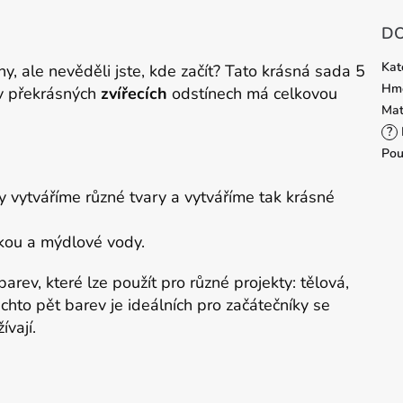
DO
Kat
lny, ale nevěděli jste, kde začít? Tato krásná sada 5
Hmo
 v překrásných
zvířecích
odstínech má celkovou
Mat
?
Pou
y vytváříme různé tvary a vytváříme tak krásné
ukou a mýdlové vody.
arev, které lze použít pro různé projekty: tělová,
hto pět barev je ideálních pro začátečníky se
vají.