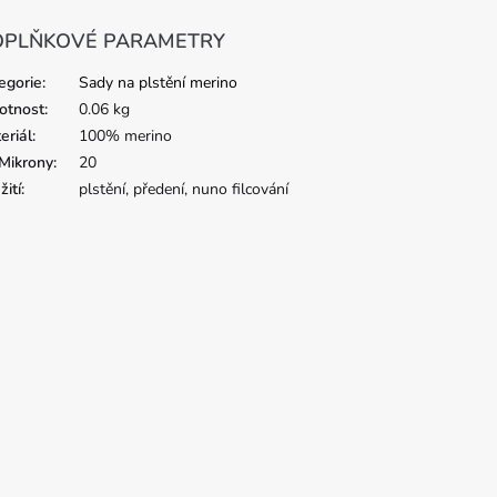
PLŇKOVÉ PARAMETRY
egorie
:
Sady na plstění merino
tnost
:
0.06 kg
eriál
:
100% merino
Mikrony
:
20
žití
:
plstění, předení, nuno filcování