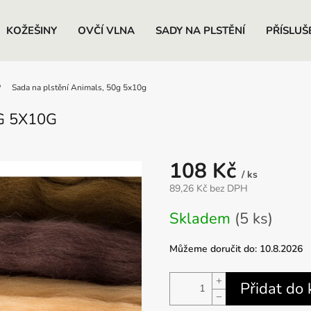
KOŽEŠINY
OVČÍ VLNA
SADY NA PLSTĚNÍ
PŘÍSLUŠ
Sada na plstění Animals, 50g 5x10g
G 5X10G
108 Kč
/ ks
89,26 Kč bez DPH
Měrná
Skladem
(5 ks)
cena:
Můžeme doručit do:
10.8.2026
+
Přidat do 
−