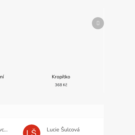
Další
produkt
ní
Kropítko
368 Kč
Miloslava Moravcová
Lucie Šulcová
LŠ