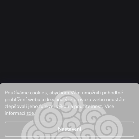
Používáme cookies, abychom Vám umožnili pohodlné
Sledovat na Instagramu
prohlížení webu a díky analýze provozu webu neustále
zlepšovali jeho funkce, výkon a použitelnost. Více
informací
zde
.
Vytvořil Shoptet
| Anque Media
| Tomáš Hlad
Nastavení