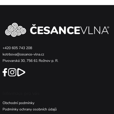
Z
á
p
a
t
í
+420 605 743 208
kotrbova@cesance-vlna.cz
Pivovarská 30, 756 61 Rožnov p. R.
Informace pro vás
Obchodní podmínky
Podmínky ochrany osobních údajů