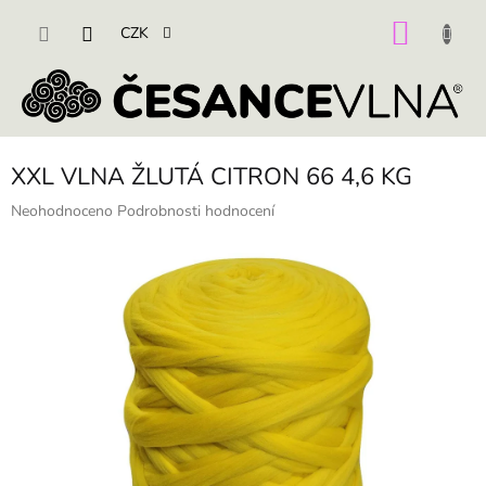
Přejít
na
NÁKU
CZK
obsah
KOŠÍK
XXL VLNA ŽLUTÁ CITRON 66 4,6 KG
Průměrné
Neohodnoceno
Podrobnosti hodnocení
hodnocení
produktu
je
0,0
z
5
hvězdiček.