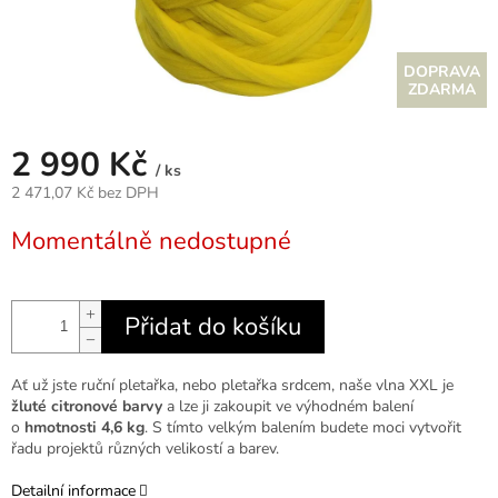
Z
ZDARMA
D
2 990 Kč
A
/ ks
2 471,07 Kč bez DPH
R
Měrná
Momentálně nedostupné
cena:
M
A
+
Přidat do košíku
−
Ať už jste ruční pletařka, nebo pletařka srdcem, naše vlna XXL je
žluté citronové barvy
a lze ji zakoupit ve výhodném balení
o
hmotnosti 4,6 kg
. S tímto velkým balením budete moci vytvořit
řadu projektů různých velikostí a barev.
Detailní informace