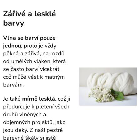
Zářivé a lesklé
barvy
Vlna se barví pouze
jednou
, proto je vždy
pěkná a zářivá, na rozdíl
od umělých vláken, která
se často barví vícekrát,
což může vést k matným
barvám.
Je také
mírně lesklá
, což ji
předurčuje k pletení všech
druhů vlněných a
objemných projektů, jako
jsou deky. Z naší pestré
barevné škály si jistě