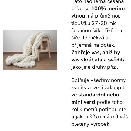
Tato nádherná česaná
příze se
100% merino
vlnou
má průměrnou
tloušťku 27-28 mic,
česanou šířku 5-6 cm
šíře. Je měkká a
příjemná na dotek.
Z
ahřeje vás, aniž by
vás škrábala a svědila
jako jiné druhy přízí.
Splňuje všechny normy
kvality a lze ji zakoupit
ve
standardní nebo
mini verzi
podle toho,
kolik metrů potřebujete
a jakou šířku má mít váš
pletený výrobek.