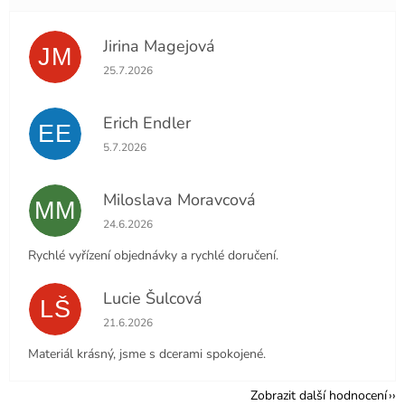
Jirina Magejová
JM
Hodnocení obchodu je 5 z 5 hvězdiček.
25.7.2026
Erich Endler
EE
Hodnocení obchodu je 5 z 5 hvězdiček.
5.7.2026
Miloslava Moravcová
MM
Hodnocení obchodu je 5 z 5 hvězdiček.
24.6.2026
Rychlé vyřízení objednávky a rychlé doručení.
Lucie Šulcová
LŠ
Hodnocení obchodu je 5 z 5 hvězdiček.
21.6.2026
Materiál krásný, jsme s dcerami spokojené.
Zobrazit další hodnocení