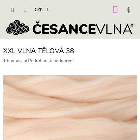
Přejít
na
NÁKU
CZK
obsah
KOŠÍK
XXL VLNA TĚLOVÁ 38
Průměrné
1 hodnocení
Podrobnosti hodnocení
hodnocení
produktu
je
5,0
z
5
hvězdiček.