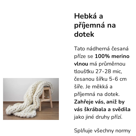
Hebká a
příjemná na
dotek
Tato nádherná česaná
příze se
100% merino
vlnou
má průměrnou
tloušťku 27-28 mic,
česanou šířku 5-6 cm
šíře. Je měkká a
příjemná na dotek.
Z
ahřeje vás, aniž by
vás škrábala a svědila
jako jiné druhy přízí.
Splňuje všechny normy