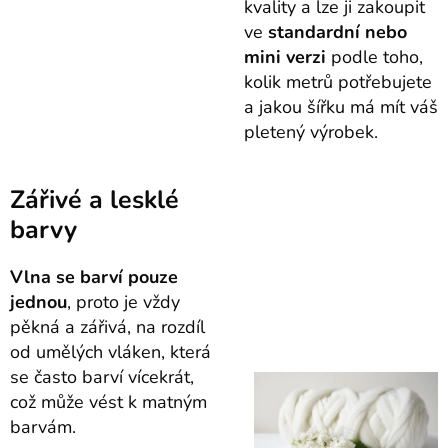
kvality a lze ji zakoupit
ve
standardní nebo
mini verzi
podle toho,
kolik metrů potřebujete
a jakou šířku má mít váš
pletený výrobek.
Zářivé a lesklé
barvy
Vlna se barví pouze
jednou
, proto je vždy
pěkná a zářivá, na rozdíl
od umělých vláken, která
se často barví vícekrát,
což může vést k matným
barvám.