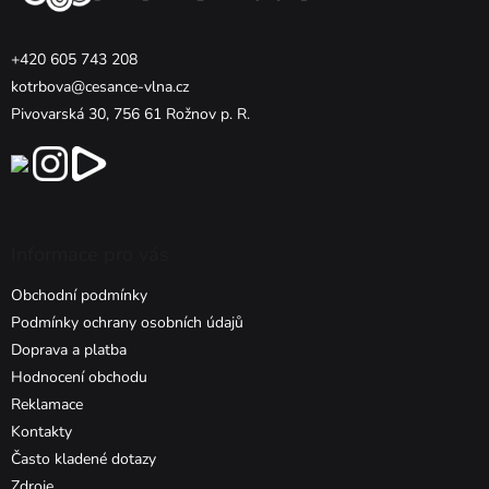
í
+420 605 743 208
kotrbova@cesance-vlna.cz
Pivovarská 30, 756 61 Rožnov p. R.
Informace pro vás
Obchodní podmínky
Podmínky ochrany osobních údajů
Doprava a platba
Hodnocení obchodu
Reklamace
Kontakty
Často kladené dotazy
Zdroje