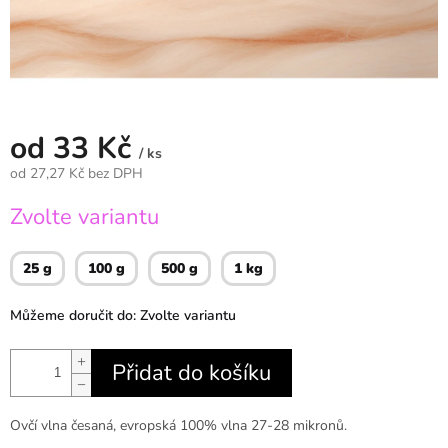
od
33 Kč
/ ks
od
27,27 Kč
bez DPH
Měrná
Zvolte variantu
cena:
25 g
100 g
500 g
1 kg
Můžeme doručit do:
Zvolte variantu
+
Přidat do košíku
−
Ovčí vlna česaná, evropská 100% vlna 27-28 mikronů.