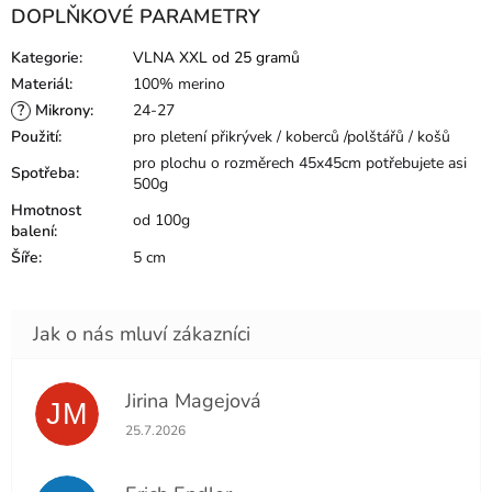
DOPLŇKOVÉ PARAMETRY
Kategorie
:
VLNA XXL od 25 gramů
Materiál
:
100% merino
?
Mikrony
:
24-27
Použití
:
pro pletení přikrývek / koberců /polštářů / košů
pro plochu o rozměrech 45x45cm potřebujete asi
Spotřeba
:
500g
Hmotnost
od 100g
balení
:
Šíře
:
5 cm
Jirina Magejová
JM
Hodnocení obchodu je 5 z 5 hvězdiček.
25.7.2026