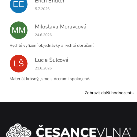
Erich Endler
EE
Hodnocení obchodu je 5 z 5 hvězdiček.
5.7.2026
Miloslava Moravcová
MM
Hodnocení obchodu je 5 z 5 hvězdiček.
24.6.2026
Rychlé vyřízení objednávky a rychlé doručení.
Lucie Šulcová
LŠ
Hodnocení obchodu je 5 z 5 hvězdiček.
21.6.2026
Materiál krásný, jsme s dcerami spokojené.
Zobrazit další hodnocení
Z
á
p
a
t