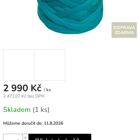
Z
ZDARMA
D
A
R
M
2 990 Kč
/ ks
A
2 471,07 Kč bez DPH
Měrná
Skladem
(1 ks)
cena:
Můžeme doručit do:
11.8.2026
+