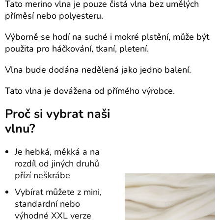
Tato merino vlna je pouze čistá vlna bez umělých
příměsí nebo polyesteru.
Výborně se hodí na suché i mokré plstění, m
ůže být
použita pro háčkování, tkaní, pletení.
Vlna bude dodána nedělená jako jedno balení.
Tato vlna je dovážena od přímého výrobce.
Proč si vybrat naši
vlnu?
Je hebká, měkká a na
rozdíl od jiných druhů
přízí neškrábe
Vybírat můžete z mini,
standardní nebo
výhodné XXL verze