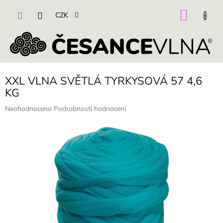
Přejít
na
NÁKU
CZK
obsah
KOŠÍK
XXL VLNA SVĚTLÁ TYRKYSOVÁ 57 4,6
KG
Průměrné
Neohodnoceno
Podrobnosti hodnocení
hodnocení
produktu
je
0,0
z
5
hvězdiček.