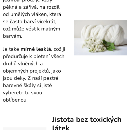
pěkná a zářivá, na rozdíl
od umělých vláken, která
se často barví vícekrát,
což může vést k matným
barvám.
Je také
mírně lesklá
, což ji
předurčuje k pletení všech
druhů vlněných a
objemných projektů, jako
jsou deky. Z naší pestré
barevné škály si jistě
vyberete tu svou
oblíbenou.
Jistota bez toxických
látek