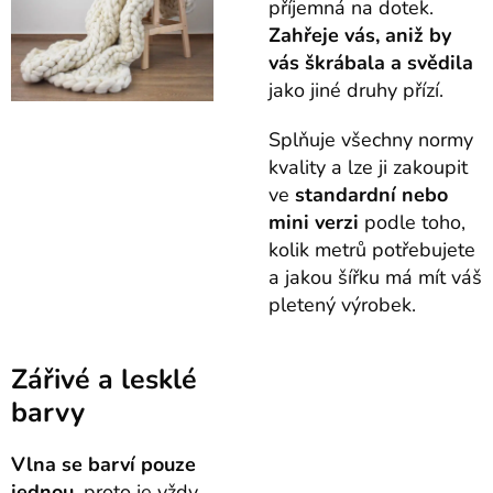
příjemná na dotek.
Z
ahřeje vás, aniž by
vás škrábala a svědila
jako jiné druhy přízí.
Splňuje všechny normy
kvality a lze ji zakoupit
ve
standardní nebo
mini verzi
podle toho,
kolik metrů potřebujete
a jakou šířku má mít váš
pletený výrobek.
Zářivé a lesklé
barvy
Vlna se barví pouze
jednou
, proto je vždy