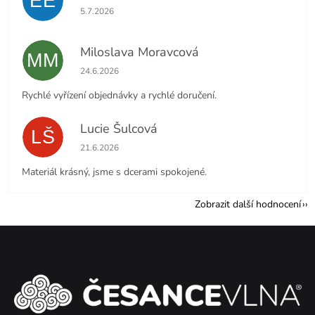
EE
Hodnocení obchodu je 5 z 5 hvězdiček.
5.7.2026
Miloslava Moravcová
MM
Hodnocení obchodu je 5 z 5 hvězdiček.
24.6.2026
Rychlé vyřízení objednávky a rychlé doručení.
Lucie Šulcová
LŠ
Hodnocení obchodu je 5 z 5 hvězdiček.
21.6.2026
Materiál krásný, jsme s dcerami spokojené.
Zobrazit další hodnocení
Z
á
p
a
t
í