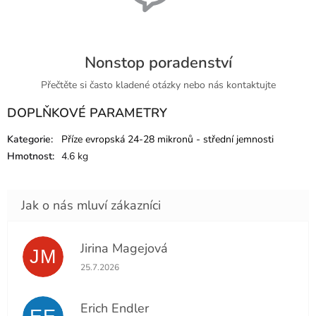
Nonstop poradenství
Přečtěte si často kladené otázky nebo nás kontaktujte
DOPLŇKOVÉ PARAMETRY
Kategorie
:
Příze evropská 24-28 mikronů - střední jemnosti
Hmotnost
:
4.6 kg
Jirina Magejová
JM
Hodnocení obchodu je 5 z 5 hvězdiček.
25.7.2026
Erich Endler