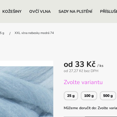
KOŽEŠINY
OVČÍ VLNA
SADY NA PLSTĚNÍ
PŘÍSLUŠ
5 g
XXL vlna nebesky modrá 74
od
33 Kč
/ ks
od
27,27 Kč
bez DPH
Měrná
Zvolte variantu
cena:
25 g
100 g
500 g
Můžeme doručit do:
Zvolte vari