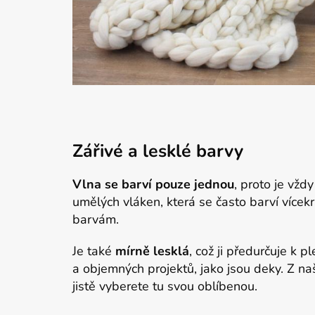
Zářivé a lesklé barvy
Vlna se barví pouze jednou
, proto je vžd
umělých vláken, která se často barví vícek
barvám.
Je také
mírně lesklá
, což ji předurčuje k 
a objemných projektů, jako jsou deky. Z na
jistě vyberete tu svou oblíbenou.