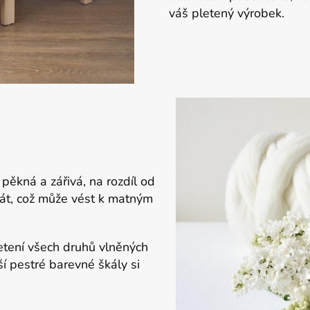
váš pletený výrobek.
y pěkná a zářivá, na rozdíl od
rát, což může vést k matným
pletení všech druhů vlněných
ší pestré barevné škály si