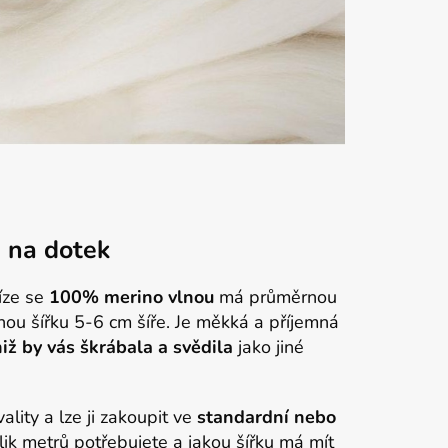
 na dotek
íze se
100% merino vlnou
má průměrnou
nou šířku 5-6 cm šíře. Je měkká a příjemná
niž by vás škrábala a svědila
jako jiné
lity a lze ji zakoupit ve
standardní nebo
lik metrů potřebujete a jakou šířku má mít