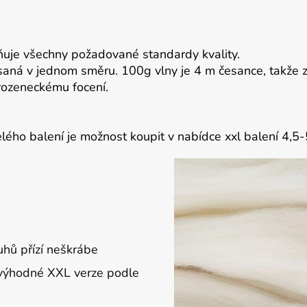
ňuje všechny požadované standardy kvality.
saná v jednom směru. 100g vlny je 4 m česance, takže z 
rozeneckému focení.
lého balení je možnost koupit v nabídce xxl balení 4,5-
uhů přízí neškrábe
 výhodné XXL verze podle