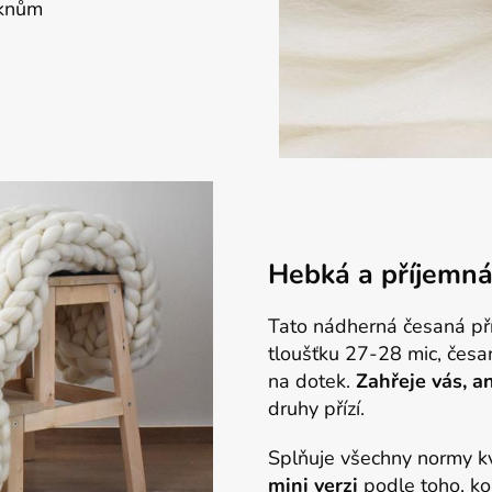
áknům
Hebká a příjemná
Tato nádherná česaná př
tloušťku 27-28 mic, česa
na dotek.
Z
ahřeje vás, a
druhy přízí.
Splňuje všechny normy kva
mini verzi
podle toho, ko