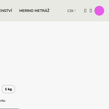
ENSTVÍ
MERINO METRÁŽ
VÝROBKY Z OVČÍ VLNY
D
CZK
1 kg
antu