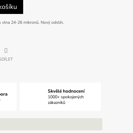
košíku
 vlna 24-26 mikronů. Nový odstín.
SDÍLET
Skvělé hodnocení
pora
1000+ spokojených
e
zákazníků