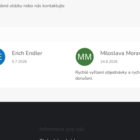
adené otázky nebo nás kontaktujte
Erich Endler
E
MM
Hodnocení obchodu je 5 z 5 hvězdiček.
Hodnocení obchodu j
5.7.2026
24.6.2026
Rychlé vyřízení objednávky a rych
doručení.
Informace pro vás