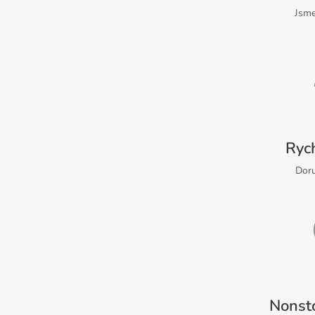
Jsme
Ryc
Doru
Nonst