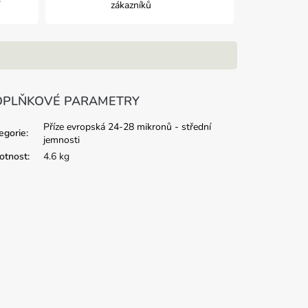
zákazníků
PLŇKOVÉ PARAMETRY
Příze evropská 24-28 mikronů - střední
egorie
:
jemnosti
tnost
:
4.6 kg