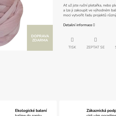
Ať už jste ruční pletařka, nebo 
a lze ji zakoupit ve výhodném ba
moci vytvořit řadu projektů různý
Detailní informace
Z
ZDARMA
TISK
ZEPTAT SE
D
A
R
M
Ekologické balení
Zákaznická pod
balíme do papíru
rádi vám poradím