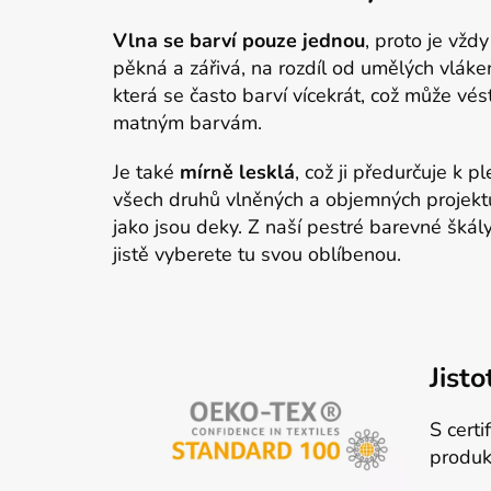
Vlna se barví pouze jednou
, proto je vždy
pěkná a zářivá, na rozdíl od umělých vláke
která se často barví vícekrát, což může vés
matným barvám.
Je také
mírně lesklá
, což ji předurčuje k pl
všech druhů vlněných a objemných projekt
jako jsou deky. Z naší pestré barevné škály
jistě vyberete tu svou oblíbenou.
Jist
S cert
produk