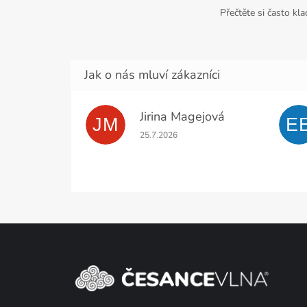
Přečtěte si často kl
Jirina Magejová
JM
E
Hodnocení obchodu je 5 z 5 hvězdiček.
25.7.2026
Z
á
p
a
t
í