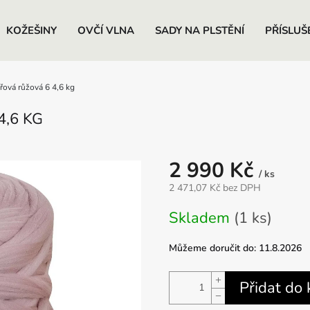
KOŽEŠINY
OVČÍ VLNA
SADY NA PLSTĚNÍ
PŘÍSLUŠ
řová růžová 6 4,6 kg
,6 KG
2 990 Kč
/ ks
2 471,07 Kč bez DPH
Měrná
Skladem
(1 ks)
cena:
Můžeme doručit do:
11.8.2026
+
Přidat do 
−