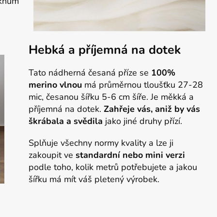
áknům
Hebká a příjemná na dotek
Tato nádherná česaná příze se
100%
merino vlnou
má průměrnou tloušťku 27-28
mic, česanou šířku 5-6 cm šíře. Je měkká a
příjemná na dotek.
Z
ahřeje vás, aniž by vás
škrábala a svědila
jako jiné druhy přízí.
Splňuje všechny normy kvality a lze ji
zakoupit ve
standardní nebo mini verzi
podle toho, kolik metrů potřebujete a jakou
šířku má mít váš pletený výrobek.