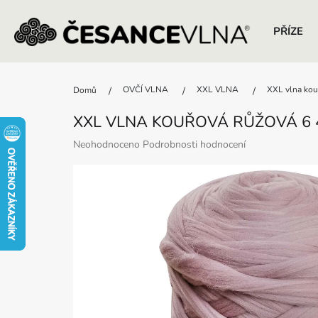
PŘÍZE
Přejít
na
OVČÍ VLNA
XXL VLNA
XXL vlna kou
Domů
obsah
XXL VLNA KOUŘOVÁ RŮŽOVÁ 6 4
Průměrné
Neohodnoceno
Podrobnosti hodnocení
hodnocení
produktu
je
0,0
z
5
hvězdiček.