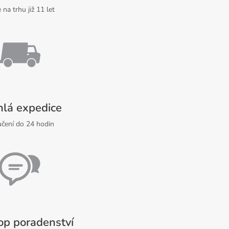
 na trhu již 11 let
hlá expedice
čení do 24 hodin
op poradenství