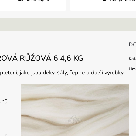
A
DO
OVÁ RŮŽOVÁ 6 4,6 KG
Kat
Hmo
letení, jako jsou deky, šály, čepice a další výrobky!
ruhů