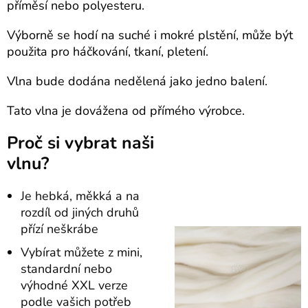
příměsí nebo polyesteru.
Výborně se hodí na suché i mokré plstění, m
ůže být
použita pro háčkování, tkaní, pletení.
Vlna bude dodána nedělená jako jedno balení.
Tato vlna je dovážena od přímého výrobce.
Proč si vybrat naši
vlnu?
Je hebká, měkká a na
rozdíl od jiných druhů
přízí neškrábe
Vybírat můžete z mini,
standardní nebo
výhodné XXL verze
podle vašich potřeb