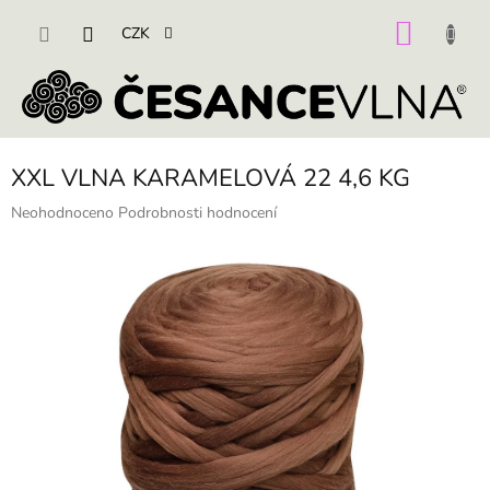
Přejít
na
NÁKU
CZK
obsah
KOŠÍK
XXL VLNA KARAMELOVÁ 22 4,6 KG
Průměrné
Neohodnoceno
Podrobnosti hodnocení
hodnocení
produktu
je
0,0
z
5
hvězdiček.