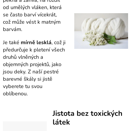
pěkná a zářivá, na rozdíl
od umělých vláken, která
se často barví vícekrát,
což může vést k matným
barvám.
Je také
mírně lesklá
, což ji
předurčuje k pletení všech
druhů vlněných a
objemných projektů, jako
jsou deky. Z naší pestré
barevné škály si jistě
vyberete tu svou
oblíbenou.
Jistota bez toxických
látek