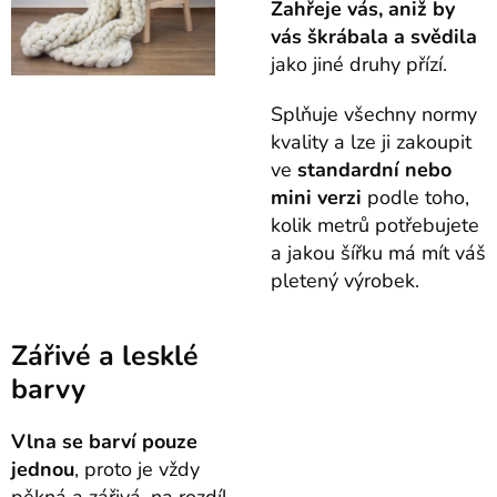
Z
ahřeje vás, aniž by
vás škrábala a svědila
jako jiné druhy přízí.
Splňuje všechny normy
kvality a lze ji zakoupit
ve
standardní nebo
mini verzi
podle toho,
kolik metrů potřebujete
a jakou šířku má mít váš
pletený výrobek.
Zářivé a lesklé
barvy
Vlna se barví pouze
jednou
, proto je vždy