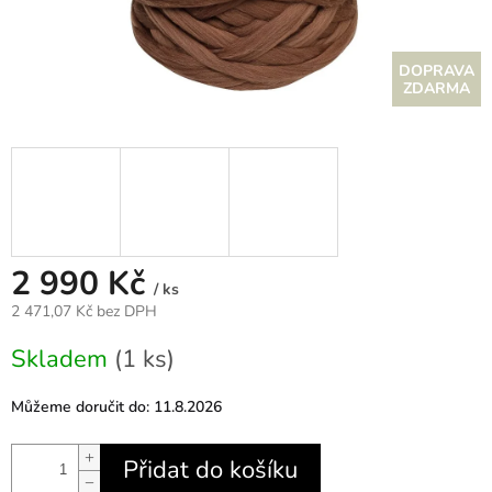
Z
ZDARMA
D
A
R
M
2 990 Kč
/ ks
A
2 471,07 Kč bez DPH
Měrná
Skladem
(1 ks)
cena:
Můžeme doručit do:
11.8.2026
+
Přidat do košíku
−