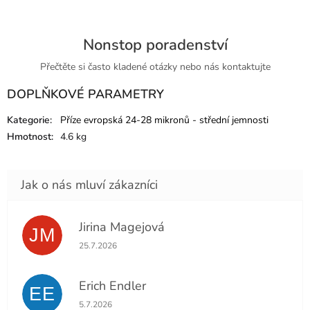
Nonstop poradenství
Přečtěte si často kladené otázky nebo nás kontaktujte
DOPLŇKOVÉ PARAMETRY
Kategorie
:
Příze evropská 24-28 mikronů - střední jemnosti
Hmotnost
:
4.6 kg
Jirina Magejová
JM
Hodnocení obchodu je 5 z 5 hvězdiček.
25.7.2026
Erich Endler
EE
Hodnocení obchodu je 5 z 5 hvězdiček.
5.7.2026