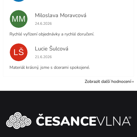
Miloslava Moravcová
MM
Hodnocení obchodu je 5 z 5 hvězdiček.
24.6.2026
Rychlé vyřízení objednávky a rychlé doručení.
Lucie Šulcová
LŠ
Hodnocení obchodu je 5 z 5 hvězdiček.
21.6.2026
Materiál krásný, jsme s dcerami spokojené.
Zobrazit další hodnocení
Z
á
p
a
t
í