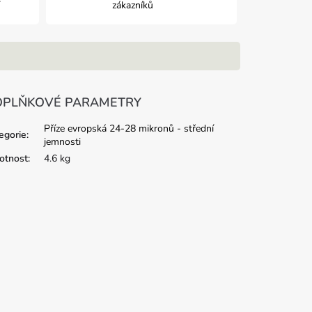
zákazníků
PLŇKOVÉ PARAMETRY
Příze evropská 24-28 mikronů - střední
egorie
:
jemnosti
tnost
:
4.6 kg