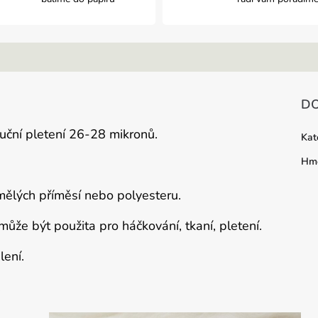
A
DO
uční pletení 26-28 mikronů.
Kat
Hmo
umělých příměsí nebo polyesteru.
 m
ůže být použita pro háčkování, tkaní, pletení.
ení.
.