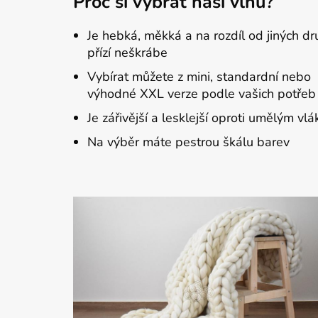
Proč si vybrat naši vlnu?
Je hebká, měkká a na rozdíl od jiných d
přízí neškrábe
Vybírat můžete z mini, standardní nebo
výhodné XXL verze podle vašich potřeb
Je zářivější a lesklejší oproti umělým vl
Na výběr máte pestrou škálu barev