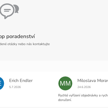
op poradenství
adené otázky nebo nás kontaktujte
Erich Endler
E
MM
Hodnocení obchodu je 5 z 5 hvězdiček.
Hodnocení obchodu j
5.7.2026
24.6.2026
Rychlé vyřízení objednávky a rych
doručení.