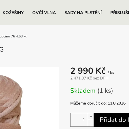
KOŽEŠINY
OVČÍ VLNA
SADY NA PLSTĚNÍ
PŘÍSLUŠ
uccino 76 4,63 kg
KG
2 990 Kč
/ ks
2 471,07 Kč bez DPH
Měrná
Skladem
(1 ks)
cena:
Můžeme doručit do:
11.8.2026
+
Přidat do 
−