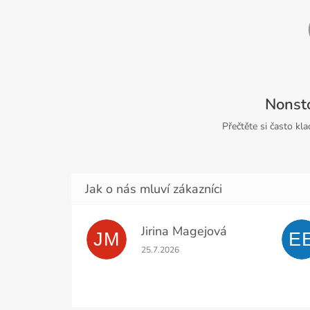
Nonst
Přečtěte si často kl
Jirina Magejová
JM
E
Hodnocení obchodu je 5 z 5 hvězdiček.
25.7.2026