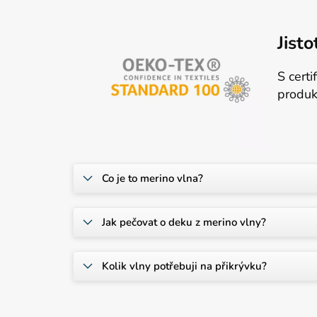
Jist
S cert
produk
Co je to merino vlna?
Jak pečovat o deku z merino vlny?
Kolik vlny potřebuji na přikrývku?