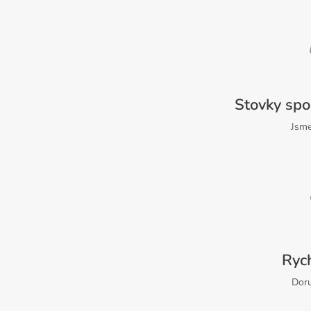
Stovky spo
Jsme
Ryc
Doru