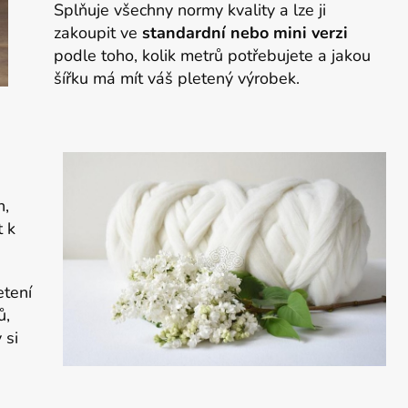
Splňuje všechny normy kvality a lze ji
zakoupit ve
standardní nebo mini verzi
podle toho, kolik metrů potřebujete a jakou
šířku má mít váš pletený výrobek.
n,
t k
etení
ů,
 si