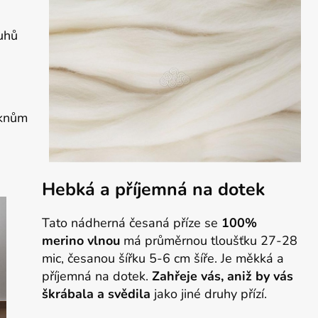
ruhů
áknům
Hebká a příjemná na dotek
Tato nádherná česaná příze se
100%
merino vlnou
má průměrnou tloušťku 27-28
mic, česanou šířku 5-6 cm šíře. Je měkká a
příjemná na dotek.
Z
ahřeje vás, aniž by vás
škrábala a svědila
jako jiné druhy přízí.