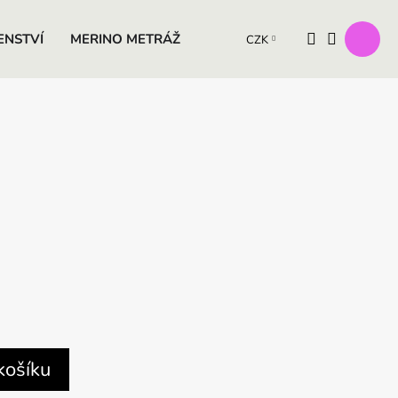
ENSTVÍ
MERINO METRÁŽ
VÝROBKY Z OVČÍ VLNY
D
CZK
košíku