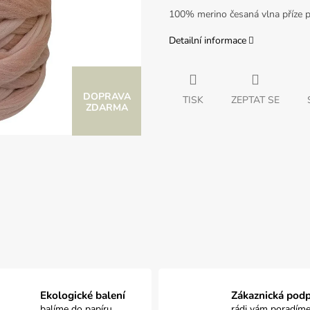
100% merino česaná vlna příze p
Detailní informace
Z
TISK
ZEPTAT SE
ZDARMA
D
A
R
M
Ekologické balení
Zákaznická pod
balíme do papíru
rádi vám poradím