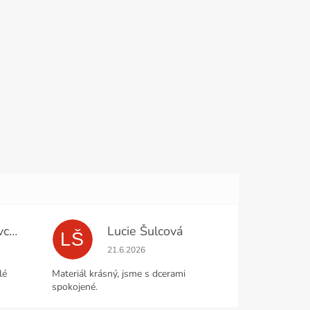
Miloslava Moravcová
Lucie Šulcová
LŠ
e 5 z 5 hvězdiček.
Hodnocení obchodu je 5 z 5 hvězdiček.
21.6.2026
lé
Materiál krásný, jsme s dcerami
spokojené.