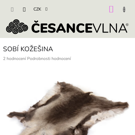
Přejít
na
NÁKU
CZK
obsah
KOŠÍK
SOBÍ KOŽEŠINA
Průměrné
2 hodnocení
Podrobnosti hodnocení
hodnocení
produktu
je
5,0
z
5
hvězdiček.