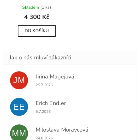
A
Průměrné
Skladem
(1 ks)
hodnocení
R
produktu
4 300 Kč
je
5,0
M
DO KOŠÍKU
z
5
A
hvězdiček.
Jirina Magejová
JM
Hodnocení obchodu je 5 z 5 hvězdiček.
25.7.2026
Erich Endler
EE
Hodnocení obchodu je 5 z 5 hvězdiček.
5.7.2026
Miloslava Moravcová
MM
Hodnocení obchodu je 5 z 5 hvězdiček.
24.6.2026