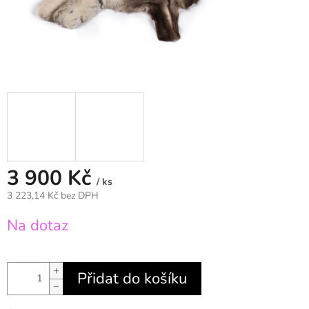
3 900 Kč
/ ks
3 223,14 Kč bez DPH
Měrná
Na dotaz
cena:
+
Přidat do košíku
−