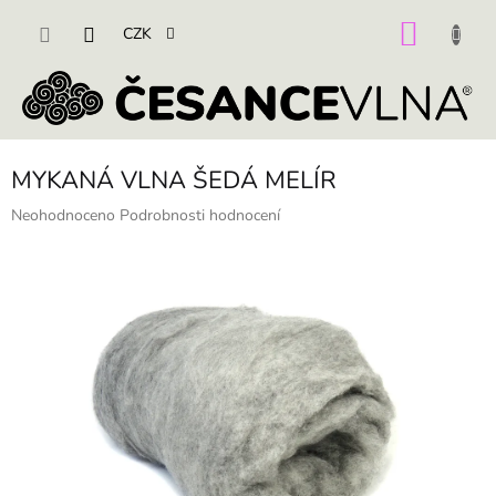
Přejít
na
NÁKU
CZK
obsah
KOŠÍK
MYKANÁ VLNA ŠEDÁ MELÍR
Průměrné
Neohodnoceno
Podrobnosti hodnocení
hodnocení
produktu
je
0,0
z
5
hvězdiček.