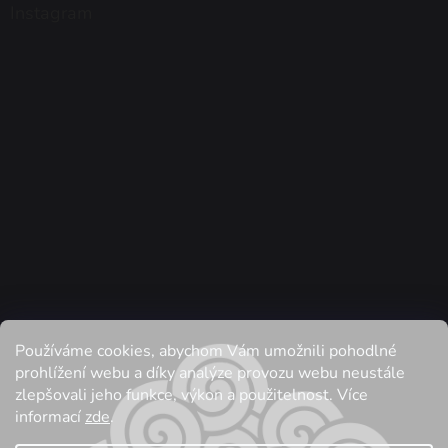
Instagram
Používáme cookies, abychom Vám umožnili pohodlné
Sledovat na Instagramu
prohlížení webu a díky analýze provozu webu neustále
zlepšovali jeho funkce, výkon a použitelnost. Více
informací
zde
.