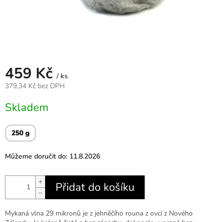
459 Kč
/ ks
379,34 Kč bez DPH
Měrná
Skladem
cena:
250 g
Můžeme doručit do:
11.8.2026
+
Přidat do košíku
−
Mykaná vlna 29 mikronů je z jehněčího rouna z ovcí z Nového