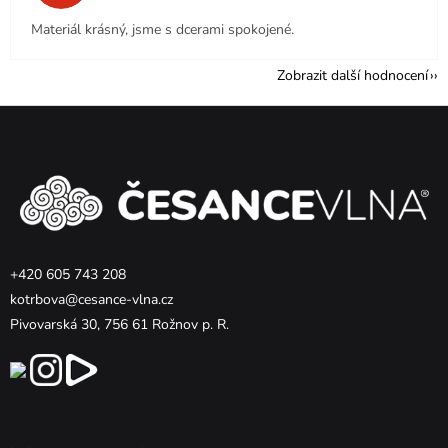
Materiál krásný, jsme s dcerami spokojené.
Zobrazit další hodnocení
Z
á
p
a
t
í
+420 605 743 208
kotrbova@cesance-vlna.cz
Pivovarská 30, 756 61 Rožnov p. R.