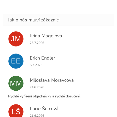
Jirina Magejová
JM
Hodnocení obchodu je 5 z 5 hvězdiček.
25.7.2026
Erich Endler
EE
Hodnocení obchodu je 5 z 5 hvězdiček.
5.7.2026
Miloslava Moravcová
MM
Hodnocení obchodu je 5 z 5 hvězdiček.
24.6.2026
Rychlé vyřízení objednávky a rychlé doručení.
Lucie Šulcová
LŠ
Hodnocení obchodu je 5 z 5 hvězdiček.
21.6.2026