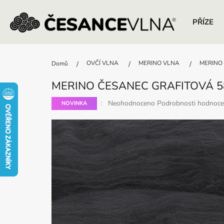
PŘÍZE
Přejít
na
OVČÍ VLNA
MERINO VLNA
MERINO č
Domů
obsah
MERINO ČESANEC GRAFITOVÁ 5
Průměrné
Neohodnoceno
Podrobnosti hodnoce
NOVINKA
hodnocení
produktu
je
0,0
z
5
hvězdiček.