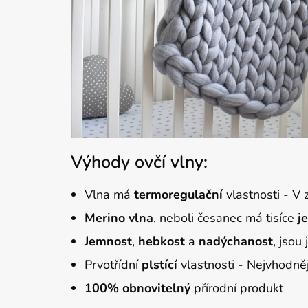
Výhody ovčí vlny:
Vlna má
termoregulační
vlastnosti - V
Merino vlna
, neboli česanec má tisíce
j
Jemnost
,
hebkost
a
nadýchanost
, jsou
Prvotřídní
plstící
vlastnosti - Nejvhodnějš
100
%
obnovitelný
přírodní produkt