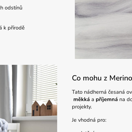
h odstínů
á k přírodě
Co mohu z Merino 
Tato nádherná česaná ov
měkká
a
příjemná
na do
projekty.
Je vhodná pro: