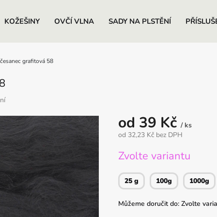
KOŽEŠINY
OVČÍ VLNA
SADY NA PLSTĚNÍ
PŘÍSLUŠ
esanec grafitová 58
8
ní
od
39 Kč
/ ks
od
32,23 Kč
bez DPH
Měrná
Zvolte variantu
cena:
25 g
100g
1000g
Můžeme doručit do:
Zvolte vari