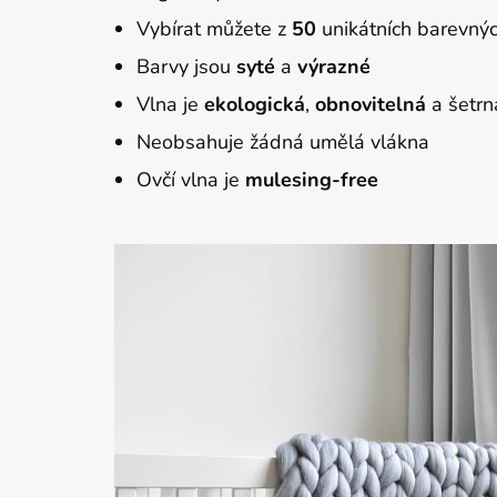
Vybírat můžete z
50
unikátních barevnýc
Barvy jsou
syté
a
výrazné
Vlna je
ekologická
,
obnov
itelná
a šetrn
Neobsahuje žádná umělá vlákna
Ovčí vlna je
mulesing-free