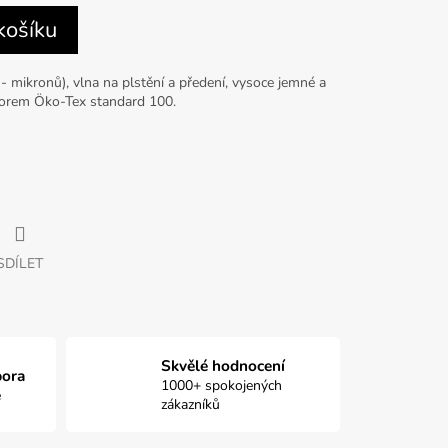
košíku
- mikronů), vlna na plstění a předení, vysoce jemné a
norem Öko-Tex standard 100.
SDÍLET
Skvělé hodnocení
pora
1000+ spokojených
e
zákazníků