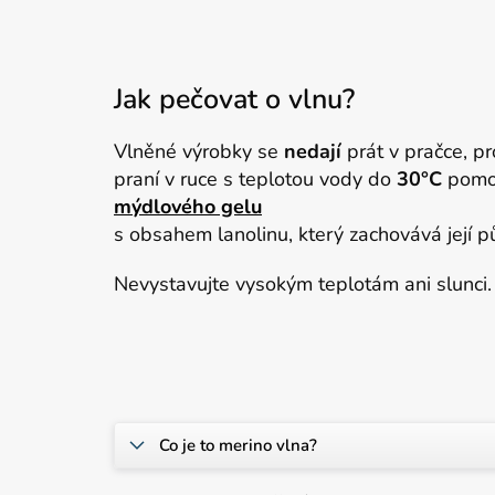
Jak pečovat o vlnu?
Vlněné výrobky se
nedají
prát v pračce, 
praní v ruce s teplotou vody do
30°C
pomo
mýdlového gelu
s obsahem lanolinu, který zachovává její pů
Nevystavujte vysokým teplotám ani slunci.
Co je to merino vlna?