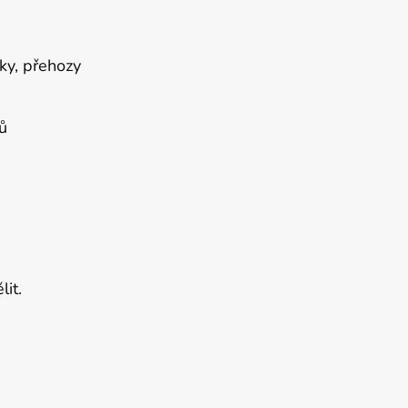
eky, přehozy
ů
lit.