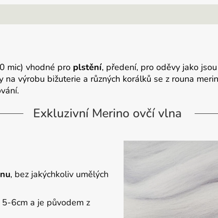
0 mic) vhodné pro
plstění
, předení, pro oděvy jako jsou
na výrobu bižuterie a různých korálků se z rouna merino 
vání.
Exkluzivní Merino ovčí vlna
lnu
, bez jakýchkoliv umělých
i 5-6cm a je původem z