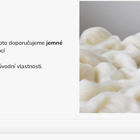
proto doporučujeme
jemné
cí
vodní vlastnosti.