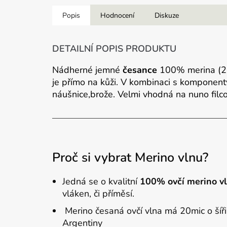
Popis
Hodnocení
Diskuze
DETAILNÍ POPIS PRODUKTU
Nádherné jemné
česance
100% merina (2
je přímo na kůži. V kombinaci s komponenty 
náušnice,brože. Velmi vhodná na nuno filco
Proč si vybrat Merino vlnu?
Jedná se o kvalitní
100% ovčí merino
v
vláken, či příměsí.
Merino česaná ovčí vlna má 20mic o šíř
Argentiny