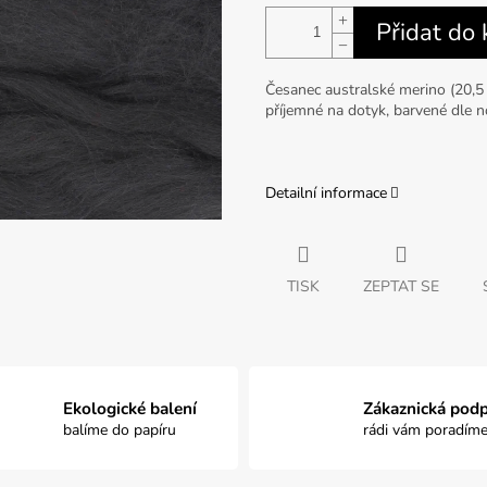
+
Přidat do 
−
Česanec australské merino (20,5 
příjemné na dotyk, barvené dle 
Detailní informace
TISK
ZEPTAT SE
Ekologické balení
Zákaznická pod
balíme do papíru
rádi vám poradím