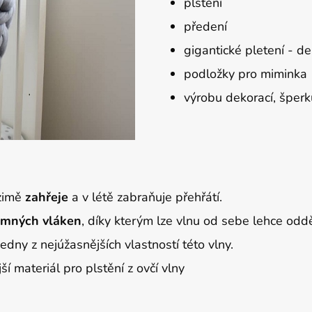
plstění
předení
gigantické pletení - d
podložky pro miminka
výrobu dekorací, šperk
 zimě
zahřeje
a v létě zabraňuje přehřátí.
emných
vláken
, díky kterým lze vlnu od sebe lehce oddě
 jedny z nejúžasnějších vlastností této vlny.
í materiál pro plstění z ovčí vlny