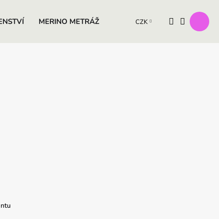
ENSTVÍ
MERINO METRÁŽ
VÝROBKY Z OVČÍ VLNY
D
CZK
antu