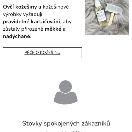
Ovčí
kožešiny
a kožešinové
výrobky vyžadují
pravidelné
kartáčování
, aby
zůstaly přirozeně
měkké
a
nadýchané
.
PÉČE O KOŽEŠINU
Stovky spokojených zákazníků