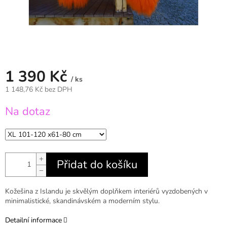
1 390 Kč
/ ks
1 148,76 Kč bez DPH
Měrná
Na dotaz
cena:
+
Přidat do košíku
−
Kožešina z Islandu je skvělým doplňkem interiérů vyzdobených v
minimalistické, skandinávském a moderním stylu.
Detailní informace