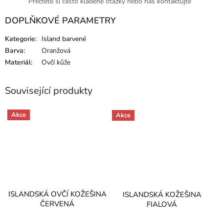
Přečtěte si často kladené otázky nebo nás kontaktujte
DOPLŇKOVÉ PARAMETRY
Kategorie
:
Island barvené
Barva
:
Oranžová
Materiál
:
Ovčí kůže
Související produkty
Akce
Akce
ISLANDSKÁ OVČÍ KOŽEŠINA
ISLANDSKÁ KOŽEŠINA
ČERVENÁ
FIALOVÁ