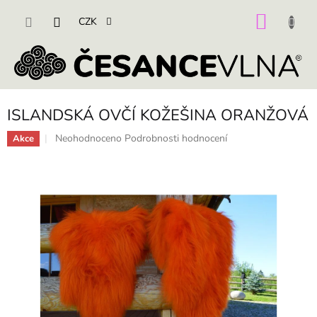
Přejít
na
NÁKU
CZK
obsah
KOŠÍK
ISLANDSKÁ OVČÍ KOŽEŠINA ORANŽOVÁ
Průměrné
Neohodnoceno
Podrobnosti hodnocení
Akce
hodnocení
produktu
je
0,0
z
5
hvězdiček.