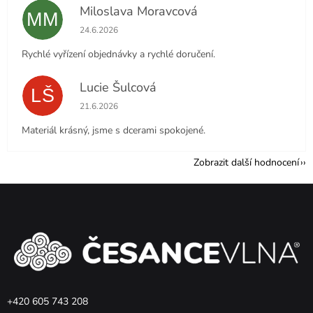
Miloslava Moravcová
MM
Hodnocení obchodu je 5 z 5 hvězdiček.
24.6.2026
Rychlé vyřízení objednávky a rychlé doručení.
Lucie Šulcová
LŠ
Hodnocení obchodu je 5 z 5 hvězdiček.
21.6.2026
Materiál krásný, jsme s dcerami spokojené.
Zobrazit další hodnocení
Z
á
p
a
t
í
+420 605 743 208