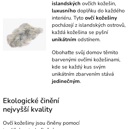
islandských
ovčích kožešin,
luxusního
doplňku do každého
interiéru. Tyto
ovčí kožešiny
pocházejí z islandských ostrovů,
každá kožešina se pyšní
unikátním
odstínem.
Obohaťte svůj domov těmito
barvenými ovčími kožešinami,
kde se každý kus svým
unikátním zbarvením stává
jedinečným
.
Ekologické činění
nejvyšší kvality
Ovčí kožešiny jsou činěny pomocí