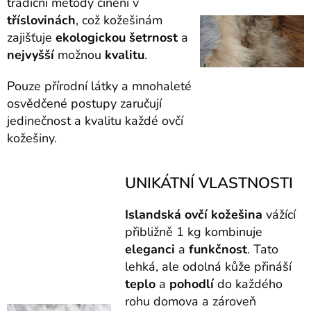
tradiční metody činění v
tříslovinách
, což kožešinám
zajišťuje
ekologickou
šetrnost
a
nejvyšší
možnou
kvalitu
.
Pouze přírodní látky a mnohaleté
osvědčené postupy zaručují
jedinečnost a kvalitu každé ovčí
kožešiny.
UNIKÁTNÍ VLASTNOSTI
Islandská
ovčí
kožešina
vážící
přibližně 1 kg kombinuje
eleganci
a
funkčnost
. Tato
lehká, ale odolná kůže přináší
teplo
a
pohodlí
do každého
rohu domova a zároveň