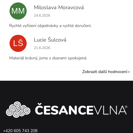
Miloslava Moravcová
MM
Hodnocení obchodu je 5 z 5 hvězdiček.
24.6.2026
Rychlé vyřízení objednávky a rychlé doručení.
Lucie Šulcová
LŠ
Hodnocení obchodu je 5 z 5 hvězdiček.
21.6.2026
Materiál krásný, jsme s dcerami spokojené.
Zobrazit další hodnocení
Z
á
p
a
t
í
+420 605 743 208