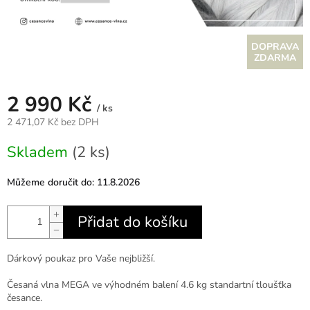
Z
ZDARMA
D
2 990 Kč
A
/ ks
2 471,07 Kč bez DPH
R
Měrná
Skladem
(2 ks)
cena:
M
Můžeme doručit do:
11.8.2026
A
+
Přidat do košíku
−
Dárkový poukaz pro Vaše nejbližší.
Č
esaná vlna MEGA ve výhodném balení 4.6 kg standartní tloušťka
česance.