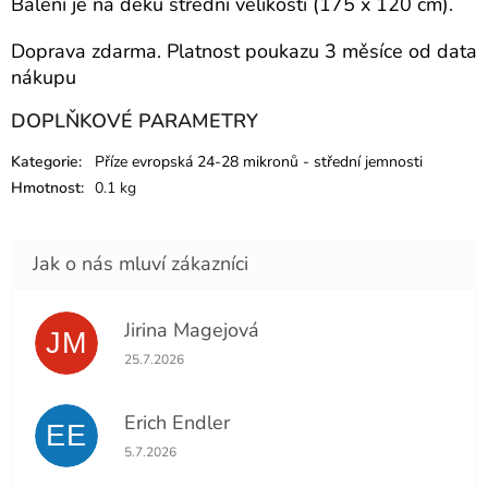
Balení je na deku střední velikosti (175 x 120 cm).
Doprava zdarma. Platnost poukazu 3 měsíce od data
nákupu
DOPLŇKOVÉ PARAMETRY
Kategorie
:
Příze evropská 24-28 mikronů - střední jemnosti
Hmotnost
:
0.1 kg
Jirina Magejová
JM
Hodnocení obchodu je 5 z 5 hvězdiček.
25.7.2026
Erich Endler
EE
Hodnocení obchodu je 5 z 5 hvězdiček.
5.7.2026