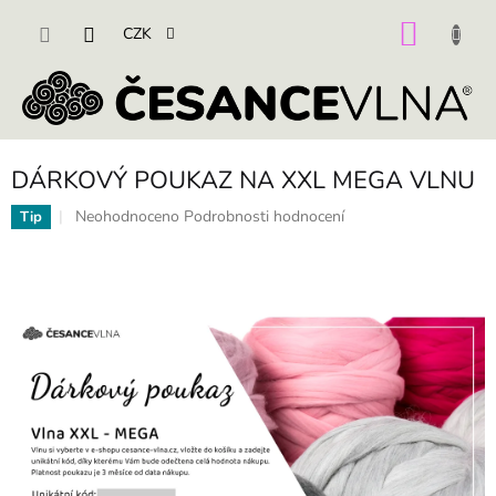
Přejít
na
NÁKU
CZK
obsah
KOŠÍK
DÁRKOVÝ POUKAZ NA XXL MEGA VLNU
Průměrné
Neohodnoceno
Podrobnosti hodnocení
Tip
hodnocení
produktu
je
0,0
z
5
hvězdiček.