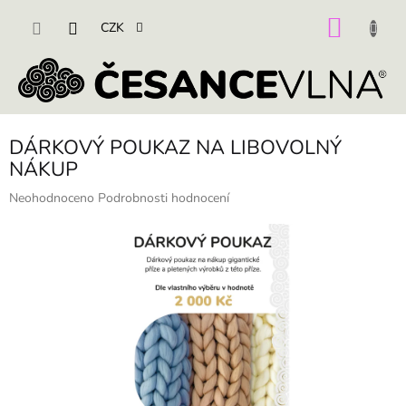
Přejít
na
NÁKU
CZK
obsah
KOŠÍK
DÁRKOVÝ POUKAZ NA LIBOVOLNÝ
NÁKUP
Průměrné
Neohodnoceno
Podrobnosti hodnocení
hodnocení
produktu
je
0,0
z
5
hvězdiček.