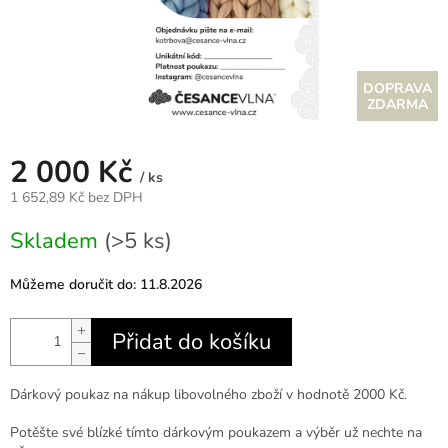
Z
ZDARMA
D
2 000 Kč
A
/ ks
1 652,89 Kč bez DPH
R
Měrná
Skladem
(>5 ks)
cena:
M
Můžeme doručit do:
11.8.2026
A
+
Přidat do košíku
−
Dárkový poukaz na nákup libovolného zboží v hodnotě 2000 Kč.
Potěšte své blízké tímto dárkovým poukazem a výběr už nechte na