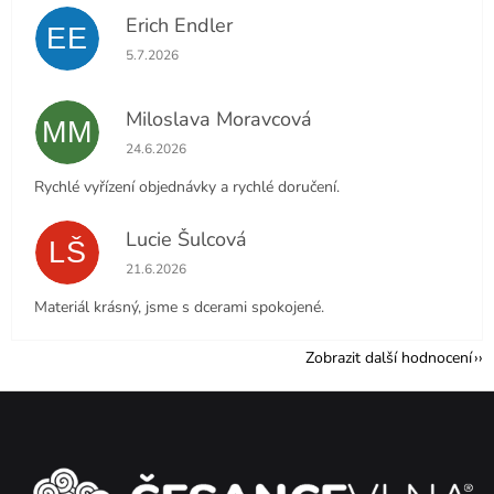
Erich Endler
EE
Hodnocení obchodu je 5 z 5 hvězdiček.
5.7.2026
Miloslava Moravcová
MM
Hodnocení obchodu je 5 z 5 hvězdiček.
24.6.2026
Rychlé vyřízení objednávky a rychlé doručení.
Lucie Šulcová
LŠ
Hodnocení obchodu je 5 z 5 hvězdiček.
21.6.2026
Materiál krásný, jsme s dcerami spokojené.
Zobrazit další hodnocení
Z
á
p
a