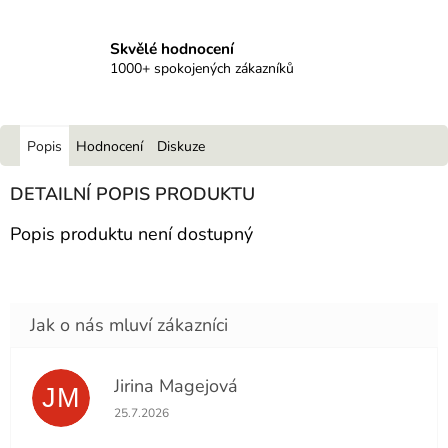
Skvělé hodnocení
1000+ spokojených zákazníků
Popis
Hodnocení
Diskuze
DETAILNÍ POPIS PRODUKTU
Popis produktu není dostupný
Jirina Magejová
JM
Hodnocení obchodu je 5 z 5 hvězdiček.
25.7.2026