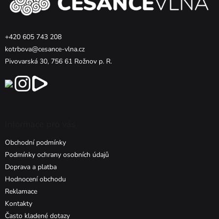
t
í
+420 605 743 208
kotrbova@cesance-vlna.cz
Pivovarská 30, 756 61 Rožnov p. R.
Informace pro vás
Obchodní podmínky
Podmínky ochrany osobních údajů
Doprava a platba
Hodnocení obchodu
Reklamace
Kontakty
Často kladené dotazy