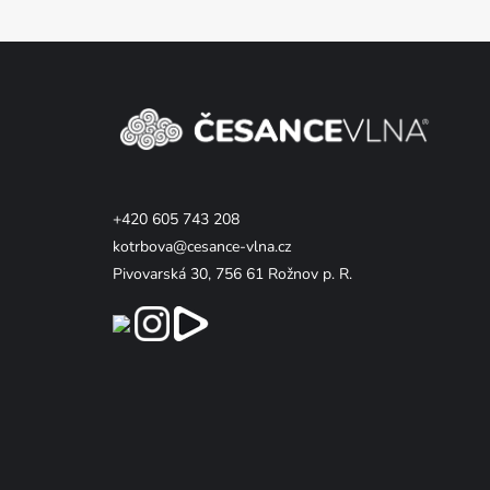
Z
á
p
a
t
í
+420 605 743 208
kotrbova@cesance-vlna.cz
Pivovarská 30, 756 61 Rožnov p. R.