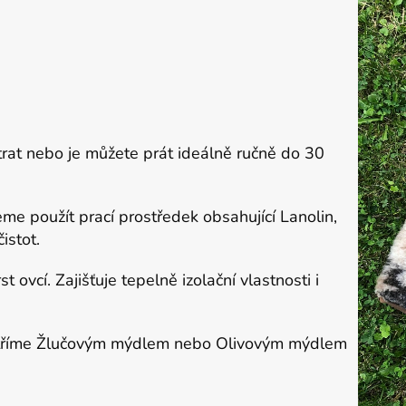
trat nebo je můžete prát ideálně ručně do 30
me použít prací prostředek obsahující Lanolin,
istot.
t ovcí. Zajišťuje tepelně izolační vlastnosti i
šetříme Žlučovým mýdlem nebo Olivovým mýdlem