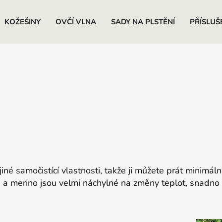
KOŽEŠINY
OVČÍ VLNA
SADY NA PLSTĚNÍ
PŘÍSLUŠ
jiné samočistící vlastnosti, takže ji můžete prát minimá
 a merino jsou velmi náchylné na změny teplot, snadno s