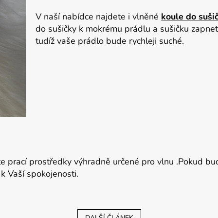
V naší nabídce najdete i vlněné
koule do suši
do sušičky k mokrému prádlu a sušičku zapnet
tudíž vaše prádlo bude rychleji suché.
te prací prostředky výhradně určené pro vlnu .Pokud bu
k Vaší spokojenosti.
DALŠÍ ČLÁNEK