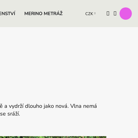
ENSTVÍ
MERINO METRÁŽ
VÝROBKY Z OVČÍ VLNY
D
CZK
lně a vydrží dlouho jako nová. Vlna nemá
e sráží.