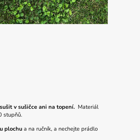
šit v sušičce ani na topení.
Materiál
30 stupňů.
u plochu
a na ručník, a nechejte prádlo