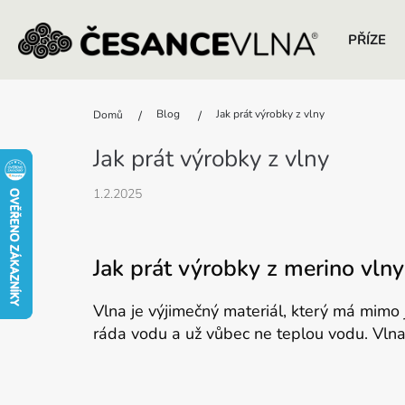
PŘÍZE
Přejít
na
Blog
Jak prát výrobky z vlny
Domů
obsah
Jak prát výrobky z vlny
1.2.2025
Jak prát výrobky z merino vlny
Vlna je výjimečný materiál, který má mimo 
ráda vodu a už vůbec ne teplou vodu. Vlna