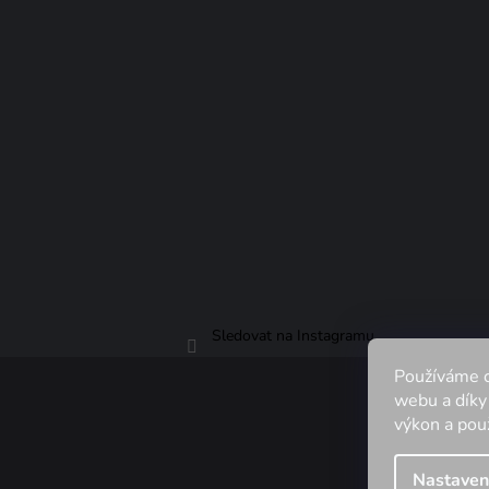
Sledovat na Instagramu
Používáme c
webu a díky
výkon a použ
Copyr
Nastaven