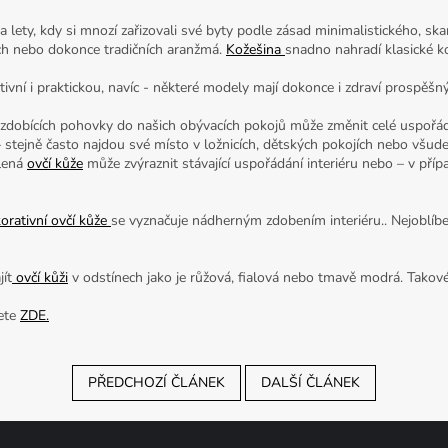
a lety, kdy si mnozí zařizovali své byty podle zásad minimalistického, s
ých nebo dokonce tradičních aranžmá.
Kožešina
snadno nahradí klasické kob
ivní i praktickou, navíc - některé modely mají dokonce i zdraví prospěšný
zdobících pohovky do našich obývacích pokojů může změnit celé uspořád
– stejně často najdou své místo v ložnicích, dětských pokojích nebo všude
olená
ovčí kůže
může zvýraznit stávající uspořádání interiéru nebo – v příp
orativní ovčí kůže
se vyznačuje nádherným zdobením interiéru.. Nejoblíben
ít
ovčí kůži
v odstínech jako je růžová, fialová nebo tmavě modrá. Takové
nete
ZDE.
PŘEDCHOZÍ ČLÁNEK
DALŠÍ ČLÁNEK