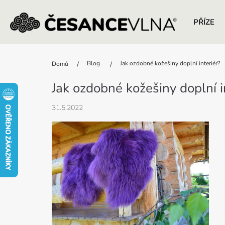
PŘÍZE
Přejít
na
Blog
Jak ozdobné kožešiny doplní interiér?
Domů
obsah
Jak ozdobné kožešiny doplní i
31.5.2022