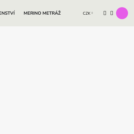
ENSTVÍ
MERINO METRÁŽ
VÝROBKY Z OVČÍ VLNY
D
CZK