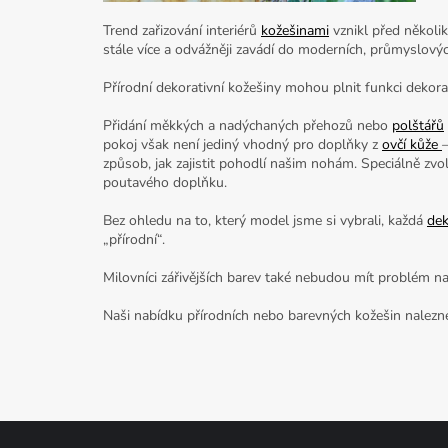
Trend zařizování interiérů
kožešinami
vznikl před několik
stále více a odvážněji zavádí do moderních, průmyslov
Přírodní dekorativní kožešiny mohou plnit funkci dekorat
Přidání měkkých a nadýchaných přehozů nebo
polštářů
pokoj však není jediný vhodný pro doplňky z
ovčí kůže
způsob, jak zajistit pohodlí našim nohám. Speciálně zv
poutavého doplňku.
Bez ohledu na to, který model jsme si vybrali, každá
dek
„přírodní“.
Milovníci zářivějších barev také nebudou mít problém naj
Naši nabídku přírodních nebo barevných kožešin nalez
Z