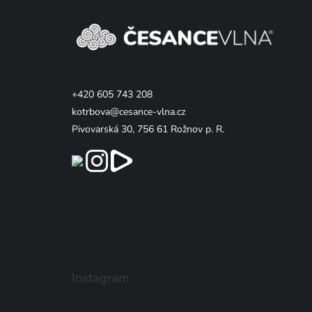
á
p
a
t
í
+420 605 743 208
kotrbova@cesance-vlna.cz
Pivovarská 30, 756 61 Rožnov p. R.
Instagram