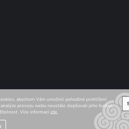
ookies, abychom Vám umožnili pohodlné prohlížení
 analýze provozu webu neustále zlepšovali jeho funkce,
Vytvořil Shoptet
| Anque Media
| Tomáš Hlad
itelnost. Více informací
zde
.
ight 2026
ČESANCEVLNA
. Všechna práva vyhrazena.
Upravit nastavení 
í