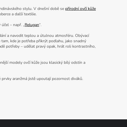
kandinávského stylu. V dnešní době se
přírodní ovčí kůže
erce a další textilie.
 účel – např. „
Relugan
“.
ání a navodit teplou a útulnou atmosféru. Obývací
 tam, kde je potřeba přikrýt podlahu, jako snadný
adě potřeby – udělat pravý opak, hrát roli kontrastního,
ější modely ovčí kůže jsou klasický bílý odstín a
 prvky aranžmá jistě upoutají pozornost diváků.