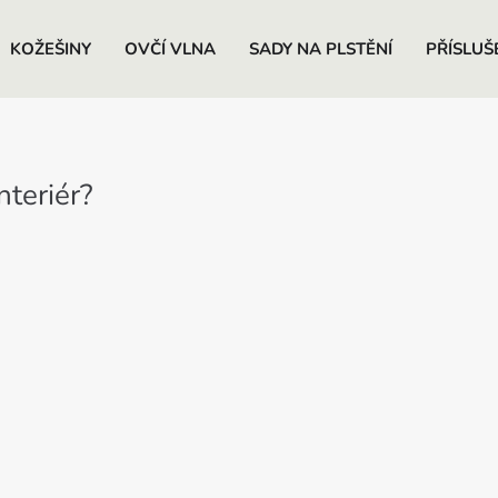
KOŽEŠINY
OVČÍ VLNA
SADY NA PLSTĚNÍ
PŘÍSLUŠ
nteriér?