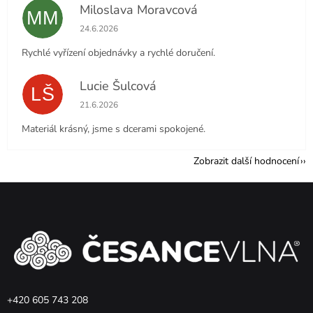
Miloslava Moravcová
MM
Hodnocení obchodu je 5 z 5 hvězdiček.
24.6.2026
Rychlé vyřízení objednávky a rychlé doručení.
Lucie Šulcová
LŠ
Hodnocení obchodu je 5 z 5 hvězdiček.
21.6.2026
Materiál krásný, jsme s dcerami spokojené.
Zobrazit další hodnocení
Z
á
p
a
t
í
+420 605 743 208