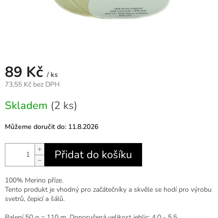
89 Kč
/ ks
73,55 Kč bez DPH
Měrná
Skladem
(2 ks)
cena:
Můžeme doručit do:
11.8.2026
+
Přidat do košíku
−
100% Merino příze.
Tento produkt je vhodný pro začátečníky a skvěle se hodí pro výrobu
svetrů, čepicí a šálů.
Balení 50 g = 110 m. Doporučená velikost jehlic: 4.0 - 5.5