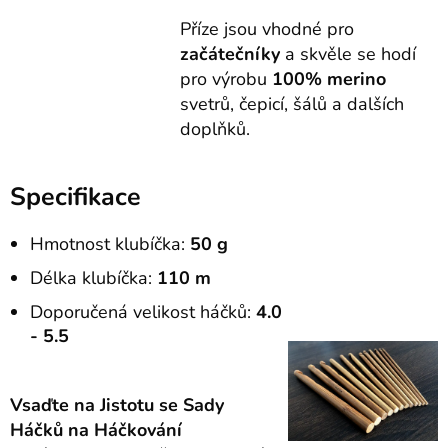
Příze jsou vhodné pro
začátečníky
a skvěle se hodí
pro výrobu
100% merino
svetrů, čepicí, šálů a dalších
doplňků.
Specifikace
Hmotnost klubíčka:
50 g
Délka klubíčka:
110 m
Doporučená velikost háčků:
4.0
- 5.5
Vsaďte na Jistotu se Sady
Háčků na Háčkování