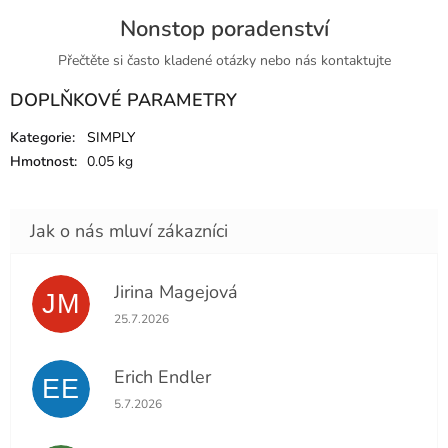
Nonstop poradenství
Přečtěte si často kladené otázky nebo nás kontaktujte
DOPLŇKOVÉ PARAMETRY
Kategorie
:
SIMPLY
Hmotnost
:
0.05 kg
Jirina Magejová
JM
Hodnocení obchodu je 5 z 5 hvězdiček.
25.7.2026
Erich Endler
EE
Hodnocení obchodu je 5 z 5 hvězdiček.
5.7.2026