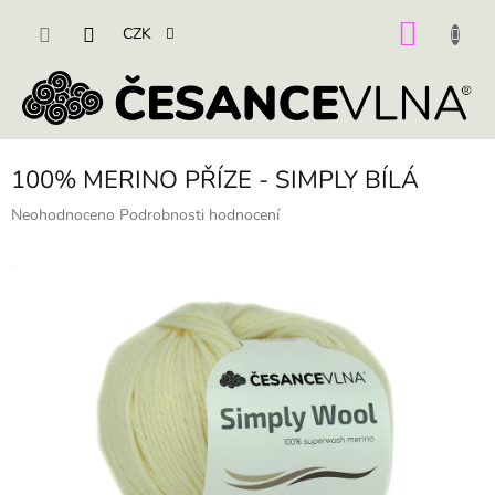
Přejít
na
NÁKU
CZK
obsah
KOŠÍK
100% MERINO PŘÍZE - SIMPLY BÍLÁ
Průměrné
Neohodnoceno
Podrobnosti hodnocení
hodnocení
produktu
je
0,0
z
5
hvězdiček.